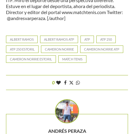
ITF. Miro el deporte desde una perspectiva diferente.
Estuve en el lugar del deportista, ahora del periodista.
Director y editor del portal www.matchtenis.com Twitter:
@andresvarperaza. [/author]
ALBERT RAMOS
ALBERT RAMOS ATP
ATP
ATP 250
ATP 250 ESTORIL
CAMERON NORRIE
CAMERON NORRIE ATP
CAMERON NORRIE ESTORIL
MATCH TENIS
0
ANDRÉS PERAZA