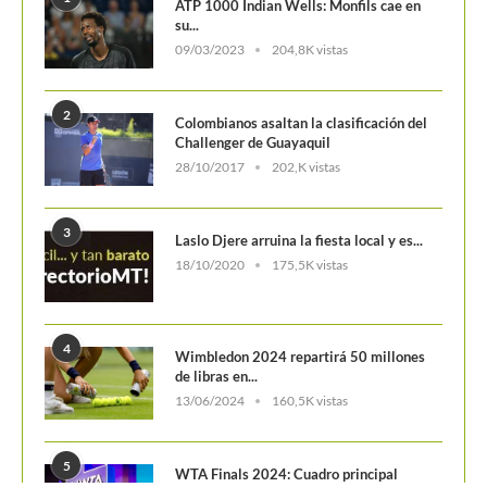
ATP 1000 Indian Wells: Monfils cae en
su...
09/03/2023
204,8K vistas
2
Colombianos asaltan la clasificación del
Challenger de Guayaquil
28/10/2017
202,K vistas
3
Laslo Djere arruina la fiesta local y es...
18/10/2020
175,5K vistas
4
Wimbledon 2024 repartirá 50 millones
de libras en...
13/06/2024
160,5K vistas
5
WTA Finals 2024: Cuadro principal