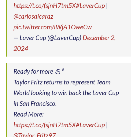
https://t.co/fsjnH7tm5X
#LaverCup
|
@carlosalcaraz
pic.twitter.com/IWjA1OweCw
— Laver Cup (@LaverCup)
December 2,
2024
Ready for more 💪⁰
Taylor Fritz returns to represent Team
World looking to win back the Laver Cup
in San Francisco.
Read More:
https://t.co/fsjnH7tm5X
#LaverCup
|
@Taylor_Fritz97