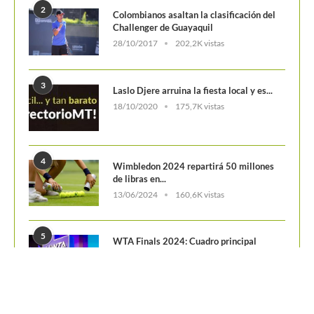
2
Colombianos asaltan la clasificación del
Challenger de Guayaquil
28/10/2017
202,2K vistas
3
Laslo Djere arruina la fiesta local y es...
18/10/2020
175,7K vistas
4
Wimbledon 2024 repartirá 50 millones
de libras en...
13/06/2024
160,6K vistas
5
WTA Finals 2024: Cuadro principal
29/10/2024
156,7K vistas