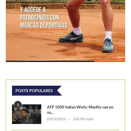
POSTS POPULARES
1
ATP 1000 Indian Wells: Monfils cae en
su...
09/03/2023
204,9K vistas