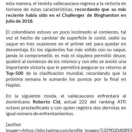
esta manera, el tenista vallecaucano regresa a la victoria en
torneos de estas características,
recordando que su más
reciente había sido en el Challenger de Binghamton en
julio de 2018
.
El colombiano estuvo un poco incómodo al comienzo, tal
vez el hecho de cambiar de superficie le costó, cedió su
saque en tres ocasiones en el primer set para quedar en
desventaja. En los siguientes fue más sólido con su saque,
jamás lo comprometió, es más ni siquiera permitió deuce,
quebró al comienzo de los mismos y con ello se anotó una
importante victoria que le permitirá asegurar su retorno al
Top-500
de la clasificación mundial, recordando que la
próxima semana le sumarán los puntos por la final en
Naples.
En la siguiente ronda, el vallecaucano enfrentará al
dominicano
Roberto Cid
, actual 222 del ranking ATP,
octavo preclasificado y con quien registra dos derrotas en
igual número de enfrentamientos.
[author
image=»https://pbs.twimg.com/profile_images/5329020408