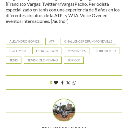
]Francisco Vargas: Twitter @VargasPacho. Periodista
especializado en tenis con una experiencia de 8 años en los
diferentes circuitos de la ATP , y WTA. Voice Over en
eventos internaciones. [/author]
ALEJANDRO GÓMEZ
ATP
CHALLENGER DRUMMONDVILLE
COLOMBIA
FELIX CORWIN
M25 NAPLES
ROBERTO CID
TENIS
TENIS COLOMBIANO
TOP-500
0