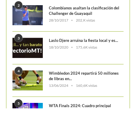
2
Colombianos asaltan la clasificación del
Challenger de Guayaquil
28/10/2017
202,K vistas
3
Laslo Djere arruina la fiesta local y es...
18/10/2020
175,6K vistas
4
Wimbledon 2024 repartirá 50 millones
de libras en...
13/06/2024
160,6K vistas
5
WTA Finals 2024: Cuadro principal
29/10/2024
156,7K vistas