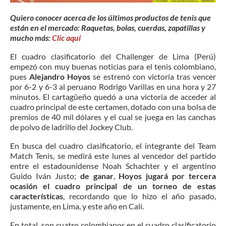
Quiero conocer acerca de los últimos productos de tenis que
están en el mercado: Raquetas, bolas, cuerdas, zapatillas y
mucho más:
Clic aquí
El cuadro clasificatorio del Challenger de Lima (Perú)
empezó con muy buenas noticias para el tenis colombiano,
pues
Alejandro Hoyos
se estrenó con victoria tras vencer
por 6-2 y 6-3 al peruano Rodrigo Varillas en una hora y 27
minutos. El cartagüeño quedó a una victoria de acceder al
cuadro principal de este certamen, dotado con una bolsa de
premios de 40 mil dólares y el cual se juega en las canchas
de polvo de ladrillo del Jockey Club.
En busca del cuadro clasificatorio, el integrante del Team
Match Tenis, se medirá este lunes al vencedor del partido
entre el estadounidense Noah Schachter y el argentino
Guido Iván Justo;
de ganar
,
Hoyos jugará por tercera
ocasión el cuadro principal de un torneo de estas
características
, recordando que lo hizo el año pasado,
justamente, en Lima, y este año en Cali.
En total, son cuatro colombianos en el cuadro clasificatorio