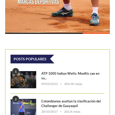
1
ATP 1000 Indian Wells: Monfils cae en
su...
09/03/2023
204,9K vistas
2
Colombianos asaltan la clasificación del
Challenger de Guayaquil
28/10/2017
202,K vistas
3
Laslo Djere arruina la fiesta local y es...
18/10/2020
175,6K vistas
4
Wimbledon 2024 repartirá 50 millones
de libras en...
13/06/2024
160,6K vistas
5