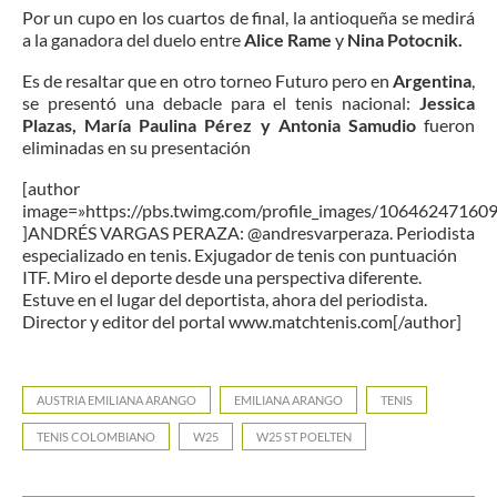
Por un cupo en los cuartos de final, la antioqueña se medirá
a la ganadora del duelo entre
Alice Rame
y
Nina Potocnik.
Es de resaltar que en otro torneo Futuro pero en
Argentina
,
se presentó una debacle para el tenis nacional:
Jessica
Plazas, María Paulina Pérez y Antonia Samudio
fueron
eliminadas en su presentación
[author
image=»https://pbs.twimg.com/profile_images/106462471
]ANDRÉS VARGAS PERAZA: @andresvarperaza. Periodista
especializado en tenis. Exjugador de tenis con puntuación
ITF. Miro el deporte desde una perspectiva diferente.
Estuve en el lugar del deportista, ahora del periodista.
Director y editor del portal www.matchtenis.com[/author]
AUSTRIA EMILIANA ARANGO
EMILIANA ARANGO
TENIS
TENIS COLOMBIANO
W25
W25 ST POELTEN