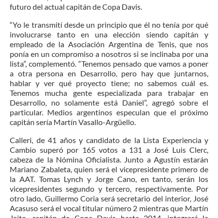
futuro del actual capitán de Copa Davis.
“Yo le transmití desde un principio que él no tenía por qué
involucrarse tanto en una elección siendo capitán y
empleado de la Asociación Argentina de Tenis, que nos
ponía en un compromiso a nosotros si se inclinaba por una
lista”, complementó. “Tenemos pensado que vamos a poner
a otra persona en Desarrollo, pero hay que juntarnos,
hablar y ver qué proyecto tiene; no sabemos cuál es.
Tenemos mucha gente especializada para trabajar en
Desarrollo, no solamente está Daniel”, agregó sobre el
particular. Medios argentinos especulan que el próximo
capitán sería Martín Vasallo-Argüello.
Calleri, de 41 años y candidato de la Lista Experiencia y
Cambio superó por 165 votos a 131 a José Luis Clerc,
cabeza de la Nómina Oficialista. Junto a Agustín estarán
Mariano Zabaleta, quien será el vicepresidente primero de
la AAT. Tomas Lynch y Jorge Cano, en tanto, serán los
vicepresidentes segundo y tercero, respectivamente. Por
otro lado, Guillermo Coria será secretario del interior, José
Acasuso será el vocal titular número 2 mientras que Martín
Jaite, capitán de Copa Davis hasta 2014, integrará la