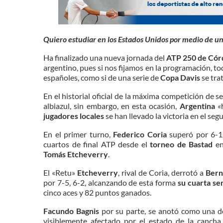
Quiero estudiar en los Estados Unidos por medio de u
Ha finalizado una nueva jornada del
ATP 250 de Cór
argentino, pues si nos fijamos en la programación, to
españoles, como si de una serie de
Copa Davis
se tra
En el historial oficial de la máxima competición de s
albiazul, sin embargo, en esta ocasión,
Argentina
«h
jugadores locales
se han llevado la victoria en el seg
En el primer turno,
Federico Coria
superó por 6-1
cuartos de final ATP desde el
torneo de Bastad
en
Tomás Etcheverry
.
El «Retu»
Etcheverry
, rival de Coria, derrotó a
Bern
por 7-5, 6-2, alcanzando de esta forma
su cuarta se
cinco aces y 82 puntos ganados.
Facundo Bagnis
por su parte, se anotó como una de
visiblemente afectado por el estado de la cancha 