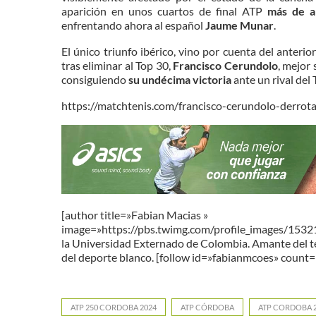
aparición en unos cuartos de final ATP
más de a
enfrentando ahora al español
Jaume Munar
.
El único triunfo ibérico, vino por cuenta del anter
tras eliminar al Top 30,
Francisco Cerundolo
, mejor 
consiguiendo
su undécima victoria
ante un rival del 
https://matchtenis.com/francisco-cerundolo-derr
[author title=»Fabian Macias »
image=»https://pbs.twimg.com/profile_images/15
la Universidad Externado de Colombia. Amante del teni
del deporte blanco. [follow id=»fabianmcoes» count=»
ATP 250 CORDOBA 2024
ATP CÓRDOBA
ATP CORDOBA 