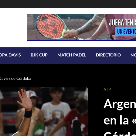
OPA DAVIS
BJK CUP
MATCH PÁDEL
DIRECTORIO
N
Davis» de Córdoba
ATP
Argen
en la