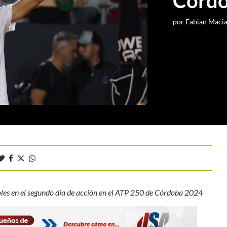
Córd
por
Fabian Maci
ñoles en el segundo día de acción en el ATP 250 de Córdoba 2024