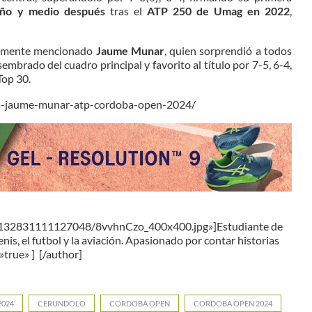
ño y medio después
tras el
ATP 250 de Umag en 2022
,
iormente mencionado
Jaume Munar
, quien sorprendió a todos
sembrado del cuadro principal y favorito al título por 7-5, 6-4,
Top 30.
ota-jaume-munar-atp-cordoba-open-2024/
32132831111127048/8vvhnCzo_400x400.jpg»]Estudiante de
s, el futbol y la aviación. Apasionado por contar historias
true» ] [/author]
2024
CERUNDOLO
CORDOBA OPEN
CORDOBA OPEN 2024