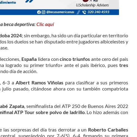
na beca deportiva:
Clic aquí
doba 2024
; sin embargo, ha sido un día particular en territorio
dos los duelos se han disputado entre jugadores albicelestes y
tase.
elecciones,
España
lidera con
cinco triunfos
ante cero del pais
a logrado su primer triunfo» ante el pais ibérico, pues
tres
undo día de acción.
, 6-3 a
Albert Ramos Viñolas
para clasificar a sus primeros
 julio pasado, citándose ahora con su también compatriota
abé Zapata
, semifinalista del ATP 250 de Buenos Aires 2022
mifinal ATP Tour sobre polvo de ladrillo
. Lo hizo además con
 las sorpresas del día tras derrotar a un
Roberto Carballes
central, superándolo por 7-6(5), 6-4, firmando su primera