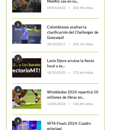
Monfils cae en su...
09/03/2023
204,9K vistas
2
Colombianos asaltan la
clasificación del Challenger de
Guayaquil
28/10/2017
202,1K vistas
3
Laslo Djere arruina la fiesta
local y es...
18/10/2020
175,6K vistas
4
Wimbledon 2024 repartirá 50
millones de libras en...
13/06/2024
160,6K vistas
5
WTA Finals 2024: Cuadro
principal