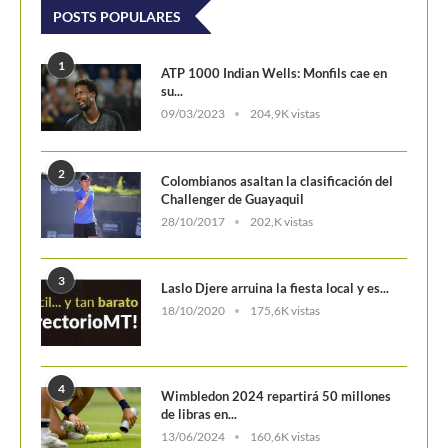
POSTS POPULARES
1
ATP 1000 Indian Wells: Monfils cae en
su...
09/03/2023
204,9K vistas