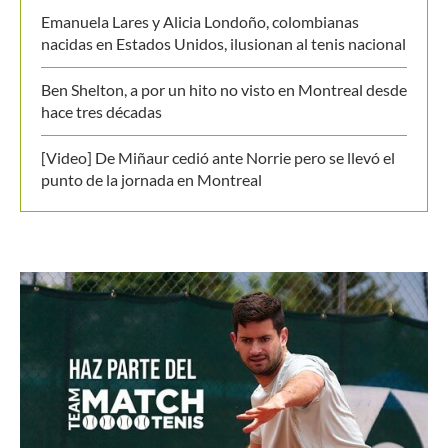
Últimos posts
Jódar le repite la dosis a Musetti y se anota en
octavos de Montreal
El Masters de Canadá y el hecho que no vivía desde
1996: Conozca de que se trata
Emanuela Lares y Alicia Londoño, colombianas
nacidas en Estados Unidos, ilusionan al tenis nacional
Ben Shelton, a por un hito no visto en Montreal desde
hace tres décadas