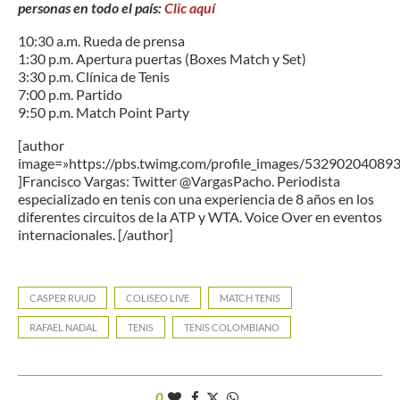
personas en todo el país:
Clic aquí
10:30 a.m. Rueda de prensa
1:30 p.m. Apertura puertas (Boxes Match y Set)
3:30 p.m. Clínica de Tenis
7:00 p.m. Partido
9:50 p.m. Match Point Party
[author
image=»https://pbs.twimg.com/profile_images/5329020408
]Francisco Vargas: Twitter @VargasPacho. Periodista
especializado en tenis con una experiencia de 8 años en los
diferentes circuitos de la ATP y WTA. Voice Over en eventos
internacionales. [/author]
CASPER RUUD
COLISEO LIVE
MATCH TENIS
RAFAEL NADAL
TENIS
TENIS COLOMBIANO
0