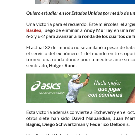
Quiero estudiar en los Estados Unidos por medio de u
Una victoria para el recuerdo. Este miércoles, el arg
Basilea
, luego de eliminar a
Andy Murray
en una rem
6-3 y 6-2 para
avanzar a la ronda de los cuartos de f
El actual 32 del mundo no se amilanó a pesar de hab
el servicio del ex número 1 del mundo en tres opor
torneo, una ronda donde podría medirse ante su c
sembrado,
Holger Rune
.
Esta victoria además convierte a Etcheverry en el oc
otros siete han sido
David Nalbandian, Juan Mart
Bagnis, Diego Schwartzman y Federico Delbonis
.