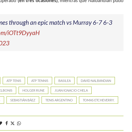
 superado
(en tres ocasiones)
, mientras que Nalbandian pudo
es through an epic match vs Murray 6-7 6-3
.com/iOTt9DyyaH
2023
ATP TENIS
ATP TENNIS
BASILEA
DAVID NALBANDIAN
ELBONIS
HOLGER RUNE
JUAN IGNACIO CHELA
S
SEBASTIÁN BÁEZ
TENIS ARGENTINO
TOMAS ETCHEVERRY.