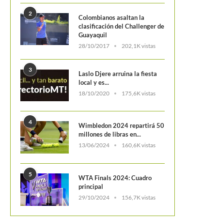
2
Colombianos asaltan la
WTA 2018: Las más ganadora
clasificación del Challenger de
temporada
Guayaquil
28/10/2017
202,1K vistas
3
Laslo Djere arruina la fiesta
local y es...
18/10/2020
175,6K vistas
Djokovic y Medvedev, con el menor
desgaste de los cuatro...
4
Wimbledon 2024 repartirá 50
millones de libras en...
13/06/2024
160,6K vistas
5
WTA Finals 2024: Cuadro
principal
29/10/2024
156,7K vistas