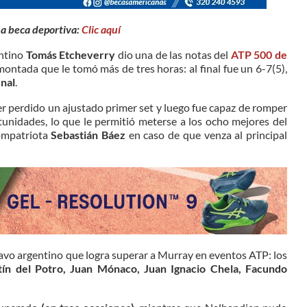
na beca deportiva:
Clic aquí
entino
Tomás Etcheverry
dio una de las notas del
ATP 500 de
ontada que le tomó más de tres horas: al final fue un 6-7(5),
inal
.
er perdido un ajustado primer set y luego fue capaz de romper
tunidades, lo que le permitió meterse a los ocho mejores del
ompatriota
Sebastián Báez
en caso de que venza al principal
tavo argentino que logra superar a Murray en eventos ATP: los
ín del Potro, Juan Mónaco, Juan Ignacio Chela, Facundo