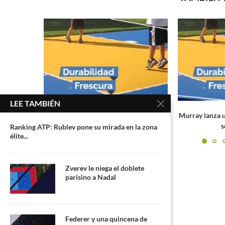
LEE TAMBIÉN
io de vivir
Murray lanza un dardo a Tsitsipas: «No
ATP Masters 
se trata de...
tenistas 
Ranking ATP: Rublev pone su mirada en la zona
élite...
Zverev le niega el doblete
parisino a Nadal
Federer y una quincena de