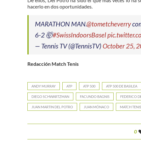
De ellos, Del Potro ha sido el que más veces lo ha
hacerlo en dos oportunidades.
MARATHON MAN.
@tometcheverry
com
6-2 🤯
#SwissIndoorsBasel
pic.twitter
— Tennis TV (@TennisTV)
October 25, 
Redacción Match Tenis
ANDY MURRAY
ATP
ATP 500
ATP 500 DE BASILEA
DIEGO SCHWARTZMAN
FACUNDO BAGNIS
FEDERICO D
JUAN MARTIN DEL POTRO
JUAN MÓNACO
MATCH TENI
0