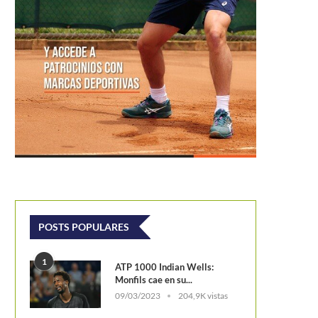
POSTS POPULARES
1
ATP 1000 Indian Wells:
Monfils cae en su...
09/03/2023
204,9K vistas