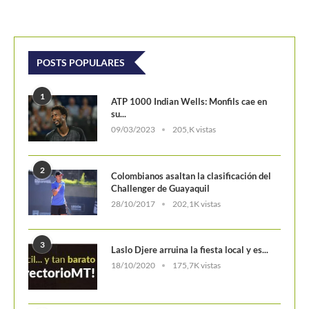
POSTS POPULARES
1
ATP 1000 Indian Wells: Monfils cae en
su...
09/03/2023
205,K vistas
2
Colombianos asaltan la clasificación del
Challenger de Guayaquil
28/10/2017
202,1K vistas
3
Laslo Djere arruina la fiesta local y es...
18/10/2020
175,7K vistas