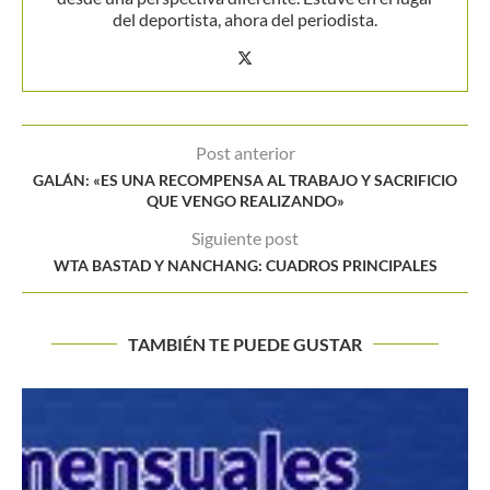
del deportista, ahora del periodista.
Post anterior
GALÁN: «ES UNA RECOMPENSA AL TRABAJO Y SACRIFICIO
QUE VENGO REALIZANDO»
Siguiente post
WTA BASTAD Y NANCHANG: CUADROS PRINCIPALES
TAMBIÉN TE PUEDE GUSTAR