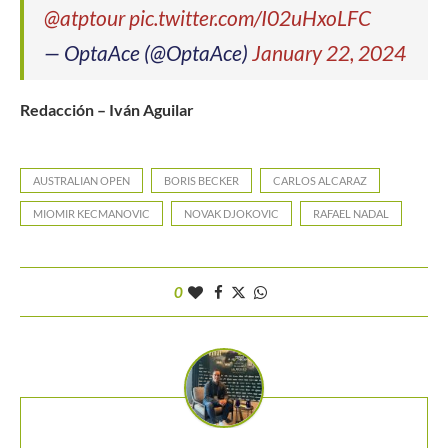
@atptour
pic.twitter.com/I02uHxoLFC
— OptaAce (@OptaAce)
January 22, 2024
Redacción – Iván Aguilar
AUSTRALIAN OPEN
BORIS BECKER
CARLOS ALCARAZ
MIOMIR KECMANOVIC
NOVAK DJOKOVIC
RAFAEL NADAL
0