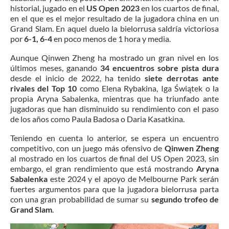
historial, jugado en el
US Open 2023
en los cuartos de final,
en el que es el mejor resultado de la jugadora china en un
Grand Slam. En aquel duelo la bielorrusa saldría victoriosa
por
6-1, 6-4
en poco menos de 1 hora y media.
Aunque Qinwen Zheng ha mostrado un gran nivel en los
últimos meses, ganando
34 encuentros sobre pista dura
desde el inicio de 2022, ha tenido
siete derrotas ante
rivales del Top 10
como Elena Rybakina, Iga Świątek o la
propia Aryna Sabalenka, mientras que ha triunfado ante
jugadoras que han disminuido su rendimiento con el paso
de los años como Paula Badosa o Daria Kasatkina.
Teniendo en cuenta lo anterior, se espera un encuentro
competitivo, con un juego más ofensivo de
Qinwen Zheng
al mostrado en los cuartos de final del US Open 2023, sin
embargo, el gran rendimiento que está mostrando
Aryna
Sabalenka
este 2024 y el apoyo de Melbourne Park serán
fuertes argumentos para que la jugadora bielorrusa parta
con una gran probabilidad de sumar su
segundo trofeo de
Grand Slam
.