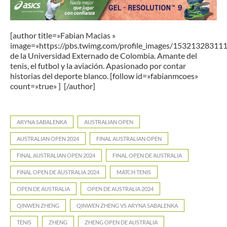
[author title=»Fabian Macias »
image=»https://pbs.twimg.com/profile_images/15321328311
de la Universidad Externado de Colombia. Amante del
tenis, el futbol y la aviación. Apasionado por contar
historias del deporte blanco. [follow id=»fabianmcoes»
count=»true» ] [/author]
ARYNA SABALENKA
AUSTRALIAN OPEN
AUSTRALIAN OPEN 2024
FINAL AUSTRALIAN OPEN
FINAL AUSTRALIAN OPEN 2024
FINAL OPEN DE AUSTRALIA
FINAL OPEN DE AUSTRALIA 2024
MATCH TENIS
OPEN DE AUSTRALIA
OPEN DE AUSTRALIA 2024
QINWEN ZHENG
QINWEN ZHENG VS ARYNA SABALENKA
TENIS
ZHENG
ZHENG OPEN DE AUSTRALIA