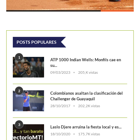
POSTS POPULARES
1
ATP 1000 Indian Wells: Monfils cae en
su...
09/03/2023
205,K vistas
2
Colombianos asaltan la clasificación del
Challenger de Guayaquil
28/10/2017
202,2K vistas
3
Laslo Djere arruina la fiesta local y es...
18/10/2020
175,7K vistas