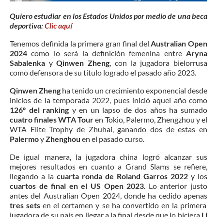
Quiero estudiar en los Estados Unidos por medio de una beca
deportiva:
Clic aquí
Tenemos definida la primera gran final del
Australian Open
2024
como lo será la definición femenina entre
Aryna
Sabalenka
y
Qinwen Zheng
, con la jugadora bielorrusa
como defensora de su título logrado el pasado año 2023.
Qinwen Zheng
ha tenido un crecimiento exponencial desde
inicios de la temporada 2022, pues inició aquel año como
126º del ranking
y en un lapso de dos años ha sumado
cuatro finales WTA Tour
en Tokio, Palermo, Zhengzhou y el
WTA Elite Trophy de Zhuhai, ganando dos de estas en
Palermo
y
Zhenghou
en el pasado curso.
De igual manera, la jugadora china logró alcanzar sus
mejores resultados en cuanto a Grand Slams se refiere,
llegando a la
cuarta ronda de Roland Garros 2022
y los
cuartos de final en el US Open 2023
. Lo anterior justo
antes del Australian Open 2024, donde ha cedido apenas
tres sets
en el certamen y se ha convertido en la primera
jugadora de su país en llegar a la final desde que lo hiciera
Li