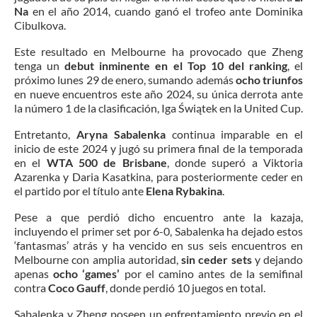
Na
en el año 2014, cuando ganó el trofeo ante Dominika
Cibulkova.
Este resultado en Melbourne ha provocado que Zheng
tenga un
debut inminente en el Top 10 del ranking
, el
próximo lunes 29 de enero, sumando además
ocho triunfos
en nueve encuentros este año 2024, su única derrota ante
la número 1 de la clasificación, Iga Świątek en la United Cup.
Entretanto,
Aryna Sabalenka
continua imparable en el
inicio de este 2024 y jugó su primera final de la temporada
en el
WTA 500 de Brisbane
, donde superó a Viktoria
Azarenka y Daria Kasatkina, para posteriormente ceder en
el partido por el título ante
Elena Rybakina
.
Pese a que perdió dicho encuentro ante la kazaja,
incluyendo el primer set por 6-0, Sabalenka ha dejado estos
‘fantasmas’ atrás y ha vencido en sus seis encuentros en
Melbourne con amplia autoridad,
sin ceder sets
y dejando
apenas
ocho ‘games’
por el camino antes de la semifinal
contra
Coco Gauff
, donde perdió 10 juegos en total.
Sabalenka y Zheng poseen un enfrentamiento previo en el