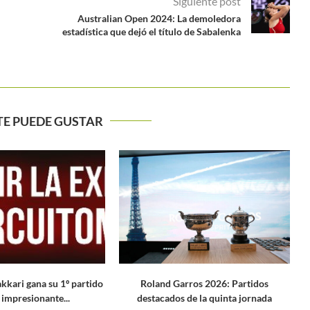
Siguiente post
Australian Open 2024: La demoledora
estadística que dejó el título de Sabalenka
TE PUEDE GUSTAR
rros 2026: Partidos
Stuttgart y Estambul, el epicentro del
 de la quinta jornada
tenis femenino desde este...