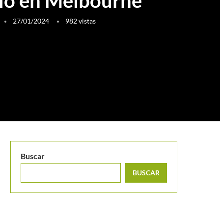
tulo en Melbourne
27/01/2024
982
vistas
Buscar
BUSCAR