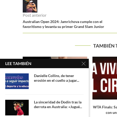
Post anterior
Australian Open 2024: Jamrichova cumple con el
favoritismo y levanta su primer Grand Slam Junior
TAMBIÉN 
LEE TAMBIÉN
Danielle Collins, de tener
erosión en el cuello a jugar...
La sinceridad de Dodin tras la
derrota en Australia: «Jugué...
 principal
WTA Finals: Sakkari gana su 1º partido
Roland Ga
con un impresionante...
destacados