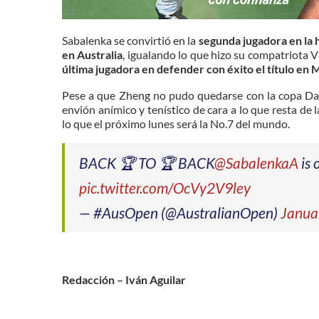
Sabalenka se convirtió en la
segunda jugadora en la h
en Australia
, igualando lo que hizo su compatriota 
última jugadora en defender con éxito el título en
Pese a que Zheng no pudo quedarse con la copa Dap
envión anímico y tenístico de cara a lo que resta de
lo que el próximo lunes será la No.7 del mundo.
BACK 🏆 TO 🏆 BACK
@SabalenkaA
is 
pic.twitter.com/OcVy2V9ley
— #AusOpen (@AustralianOpen)
Janua
Redacción – Iván Aguilar