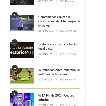
09/03/2023
205,K vistas
2
Colombianos asaltan la
clasificación del Challenger de
Guayaquil
28/10/2017
202,1K vistas
3
Laslo Djere arruina la fiesta
local y es...
18/10/2020
175,7K vistas
4
Wimbledon 2024 repartirá 50
millones de libras en...
13/06/2024
160,6K vistas
5
WTA Finals 2024: Cuadro
Australian Open 2024: Estos son los
Swiatek cerca de destruir el t
principal
jugadores debutantes en los...
Sabalenka
29/10/2024
156,7K vistas