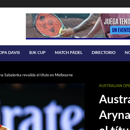
OPA DAVIS
BJK CUP
MATCH PÁDEL
DIRECTORIO
N
a Sabalenka revalida el título en Melbourne
AUSTRALIAN OP
Austr
Aryna