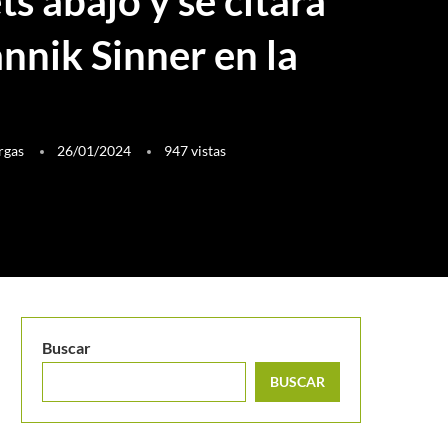
ts abajo y se citará
nnik Sinner en la
rgas
26/01/2024
947
vistas
Buscar
BUSCAR