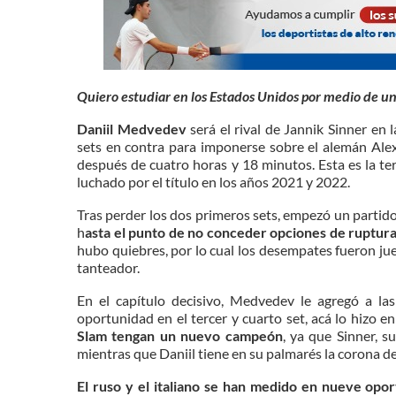
Quiero estudiar en los Estados Unidos por medio de u
Daniil Medvedev
será el rival de Jannik Sinner en 
sets en contra para imponerse sobre el alemán Alexa
después de cuatro horas y 18 minutos. Esta es la te
luchado por el título en los años 2021 y 2022.
Tras perder los dos primeros sets, empezó un partido
h
asta el punto de no conceder opciones de rupturas
hubo quiebres, por lo cual los desempates fueron juece
tanteador.
En el capítulo decisivo, Medvedev le agregó a las
oportunidad en el tercer y cuarto set, acá lo hizo e
Slam tengan un nuevo campeón
, ya que Sinner, s
mientras que Daniil tiene en su palmarés la corona 
El ruso y el italiano se han medido en nueve opo