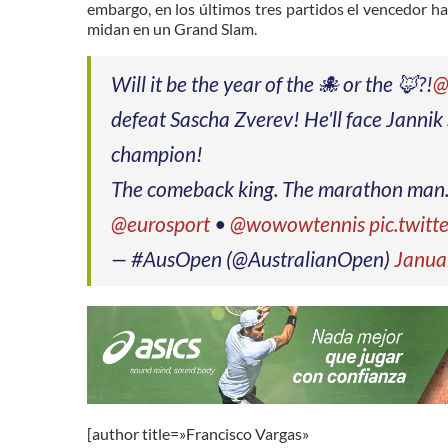
embargo, en los últimos tres partidos el vencedor ha
midan en un Grand Slam.
Will it be the year of the 🐙 or the 🦊?!
@
defeat Sascha Zverev! He'll face Jannik 
champion!
The comeback king. The marathon man
@eurosport
•
@wowowtennis
pic.twit
— #AusOpen (@AustralianOpen)
Janua
[author title=»Francisco Vargas»