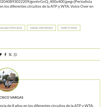
2902040893022209/gonhrGnQ_400x400.jpeg»]Periodista
en los diferentes circuitos de la ATP y WTA. Voice Over en
ALIAN OPEN 2024
DANIIL MEDVEDEV
MATCH TENIS
CISCO VARGAS
ncia de 8 años en los diferentes circuitos de la ATP y WTA.