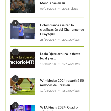
Monfils cae en su...
09/03/2023
205,K vistas
2
Colombianos asaltan la
clasificación del Challenger de
Guayaquil
28/10/2017
202,1K vistas
3
Laslo Djere arruina la fiesta
local y es...
18/10/2020
175,6K vistas
4
Wimbledon 2024 repartirá 50
Daniel Galán pone a Colom
millones de libras en...
Madrid
13/06/2024
160,6K vistas
5
WTA Finals 2024: Cuadro