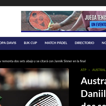
OPA DAVIS
BJK CUP
MATCH PÁDEL
DIRECTORIO
N
emonta dos sets abajo y se citará con Jannik Sinner en la final
ATP
AUSTRAL
Austr
Danii