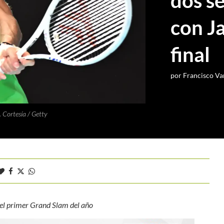
dos se
con Ja
final
por
Francisco Va
. Cortesía / Getty
 del primer Grand Slam del año