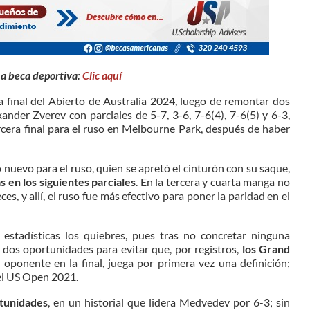
na beca deportiva:
Clic aquí
la final del Abierto de Australia 2024, luego de remontar dos
nder Zverev con parciales de 5-7, 3-6, 7-6(4), 7-6(5) y 6-3,
rcera final para el ruso en Melbourne Park, después de haber
 nuevo para el ruso, quien se apretó el cinturón con su saque,
 en los siguientes parciales
. En la tercera y cuarta manga no
s, y allí, el ruso fue más efectivo para poner la paridad en el
 estadísticas los quiebres, pues tras no concretar ninguna
n dos oportunidades para evitar que, por registros,
los Grand
u oponente en la final, juega por primera vez una definición;
del US Open 2021.
rtunidades
, en un historial que lidera Medvedev por 6-3; sin