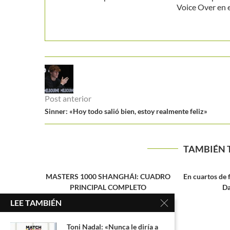
Voice Over en 
Post anterior
Sinner: «Hoy todo salió bien, estoy realmente feliz»
TAMBIÉN 
: CUADRO
En cuartos de final terminó el sueño de
ETO
Daniel Galán...
LEE TAMBIÉN
Toni Nadal: «Nunca le diría a