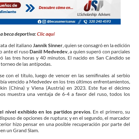
na beca deportiva:
Clic aquí
ata del italiano
Jannik Sinner
, quien se consagró en la edición
o ante el ruso
Daniil Medvedev
, a quien superó con parciales
ró las tres horas y 40 minutos. El nacido en San Cándido se
l torneo de las antípodas.
 con el título, luego de vencer en las semifinales al serbio
bía vencido a Medvedev en los tres últimos enfrentamientos,
kín (China) y Viena (Austria) en 2023. Este fue el décimo
os muestra una ventaja de 6-4 a favor del ruso, todos los
del nivel exhibido en los partidos previos
. En el primero, su
dispuso de opciones de ruptura; y en el segundo, el marcador
terior hizo pensar en una posible recuperación por parte del
l en un Grand Slam.