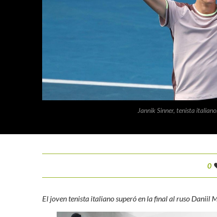
Jannik Sinner, tenista italiano
0
El joven tenista italiano superó en la final al ruso Danii