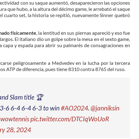
 efectividad con su saque aumentó, desaparecieron las opciones
ura que hubo, a la altura del décimo game, le arrebató el saque
el cuarto set, la historia se repitió, nuevamente Sinner quebró
zmado físicamente
, la lentitud en sus piernas apareció y eso fue
argos. El italiano dio un golpe sobre la mesa en el sexto game,
ó a capa y espada para abrir su palmarés de consagraciones en
rcarse peligrosamente a Medvedev en la lucha por la tercera
tos ATP de diferencia, pues tiene 8310 contra 8765 del ruso.
and Slam title 🏆
 3-6 6-4 6-4 6-3 to win
#AO2024
.
@janniksin
wowtennis
pic.twitter.com/DTCIqWoUoR
ry 28, 2024