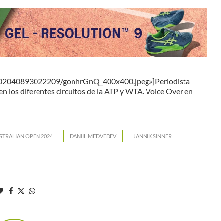
2902040893022209/gonhrGnQ_400x400.jpeg»]Periodista
en los diferentes circuitos de la ATP y WTA. Voice Over en
STRALIAN OPEN 2024
DANIIL MEDVEDEV
JANNIK SINNER