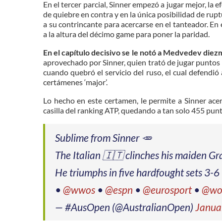
En el tercer parcial, Sinner empezó a jugar mejor, la
de quiebre en contra y en la única posibilidad de rupt
a su contrincante para acercarse en el tanteador. En 
a la altura del décimo game para poner la paridad.
En el capítulo decisivo se le notó a Medvedev die
aprovechado por Sinner, quien trató de jugar puntos l
cuando quebró el servicio del ruso, el cual defendi
certámenes ‘major’.
Lo hecho en este certamen, le permite a Sinner ace
casilla del ranking ATP, quedando a tan solo 455 pun
Sublime from Sinner 🥕
The Italian 🇮🇹 clinches his maiden Gr
He triumphs in five hardfought sets 3-6
•
@wwos
•
@espn
•
@eurosport
•
@wo
— #AusOpen (@AustralianOpen)
Janua