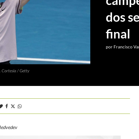
campe
dos se
final
por
Francisco Va
. Cortesía / Getty
l Medvedev