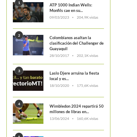
1
ATP 1000 Indian Wells:
Monfils cae en su...
09/03/2023
204,9K vistas
2
Colombianos asaltan la
clasificación del Challenger de
Guayaquil
28/10/2017
202,1K vistas
3
Laslo Djere arruina la fiesta
local y es...
18/10/2020
175,6K vistas
4
Wimbledon 2024 repartirá 50
millones de libras en...
13/06/2024
160,6K vistas
5