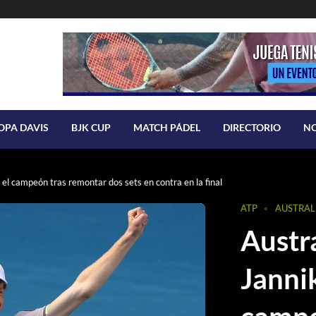
OPA DAVIS
BJK CUP
MATCH PÁDEL
DIRECTORIO
N
el campeón tras remontar dos sets en contra en la final
ATP
AUSTRAL
Austr
Jannik