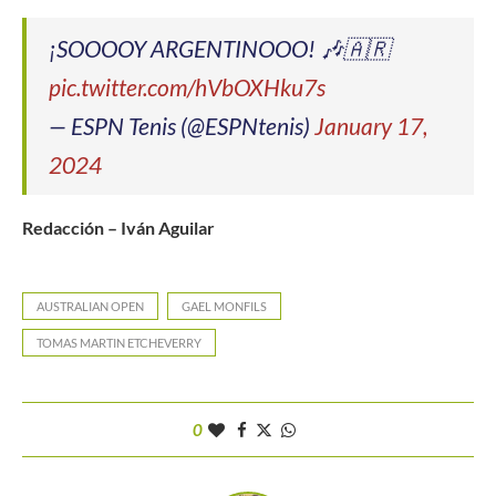
¡SOOOOY ARGENTINOOO! 🎶🇦🇷
pic.twitter.com/hVbOXHku7s
— ESPN Tenis (@ESPNtenis)
January 17,
2024
Redacción – Iván Aguilar
AUSTRALIAN OPEN
GAEL MONFILS
TOMAS MARTIN ETCHEVERRY
0