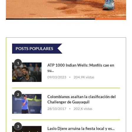
POSTS POPULARES
1
ATP 1000 Indian Wells: Monfils cae en
su...
09/03/2023
204,9K vistas