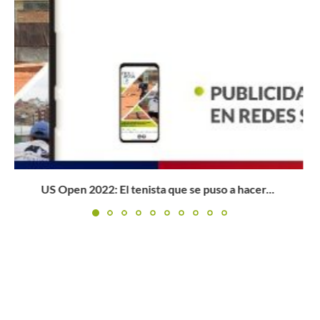
Todo un «show de circo»: Grito exagerado, saques por
abajo,...