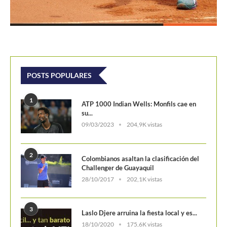
POSTS POPULARES
1
ATP 1000 Indian Wells: Monfils cae en
su...
09/03/2023
204,9K vistas
2
Colombianos asaltan la clasificación del
Challenger de Guayaquil
28/10/2017
202,1K vistas
3
Laslo Djere arruina la fiesta local y es...