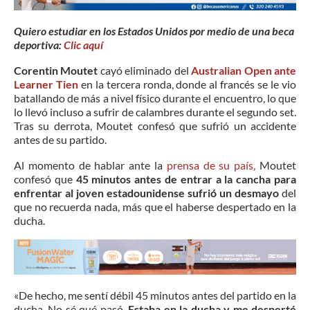
Quiero estudiar en los Estados Unidos por medio de una beca
deportiva:
Clic aquí
Corentin Moutet
cayó eliminado del
Australian Open
ante
Learner Tien
en la tercera ronda, donde al francés se le vio
batallando de más a nivel físico durante el encuentro, lo que
lo llevó incluso a sufrir de calambres durante el segundo set.
Tras su derrota, Moutet confesó que sufrió un accidente
antes de su partido.
Al momento de hablar ante la
prensa de su país,
Moutet
confesó que
45 minutos antes de entrar a la cancha para
enfrentar al joven estadounidense sufrió un desmayo
del
que no recuerda nada, más que el haberse despertado en la
ducha.
«De hecho, me sentí débil 45 minutos antes del partido en la
ducha. No sé qué pasó.
Estaba en la ducha y me desperté