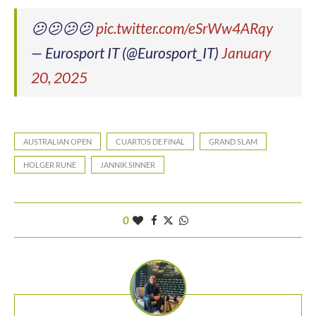
😕😕😕😕
pic.twitter.com/eSrWw4ARqy
— Eurosport IT (@Eurosport_IT)
January
20, 2025
AUSTRALIAN OPEN
CUARTOS DE FINAL
GRAND SLAM
HOLGER RUNE
JANNIK SINNER
0