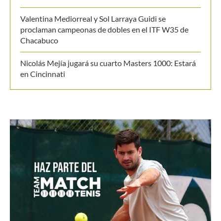
Últimos posts
Masters 1000 Montreal 2026: programación del
lunes 10 de agosto
WTA 1000 Toronto 2026: así se jugarán los cuartos
de final
Shelton supera a Fonseca y termina con Sudamérica
en Montreal
Valentina Mediorreal y Sol Larraya Guidi se
proclaman campeonas de dobles en el ITF W35 de
Chacabuco
Nicolás Mejía jugará su cuarto Masters 1000: Estará
en Cincinnati