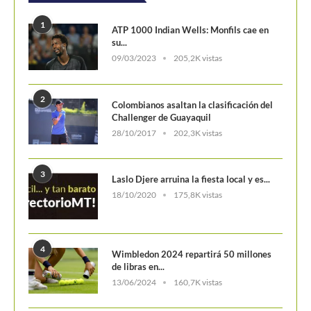
1
ATP 1000 Indian Wells: Monfils cae en
su...
09/03/2023
205,2K vistas
2
Colombianos asaltan la clasificación del
Challenger de Guayaquil
28/10/2017
202,3K vistas
3
Laslo Djere arruina la fiesta local y es...
18/10/2020
175,8K vistas
4
Wimbledon 2024 repartirá 50 millones
de libras en...
13/06/2024
160,7K vistas