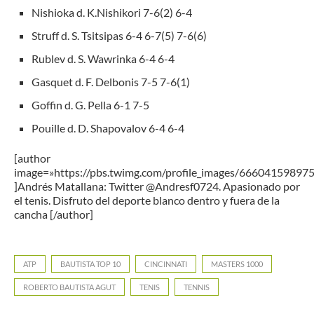
Nishioka d. K.Nishikori 7-6(2) 6-4
Struff d. S. Tsitsipas 6-4 6-7(5) 7-6(6)
Rublev d. S. Wawrinka 6-4 6-4
Gasquet d. F. Delbonis 7-5 7-6(1)
Goffin d. G. Pella 6-1 7-5
Pouille d. D. Shapovalov 6-4 6-4
[author
image=»https://pbs.twimg.com/profile_images/6660415989
]Andrés Matallana: Twitter @Andresf0724. Apasionado por
el tenis. Disfruto del deporte blanco dentro y fuera de la
cancha [/author]
ATP
BAUTISTA TOP 10
CINCINNATI
MASTERS 1000
ROBERTO BAUTISTA AGUT
TENIS
TENNIS