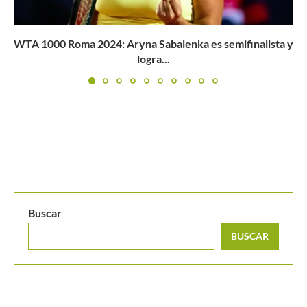
Dominic Stricker rompe un récord de Wawrinka y pone
a...
Buscar
BUSCAR