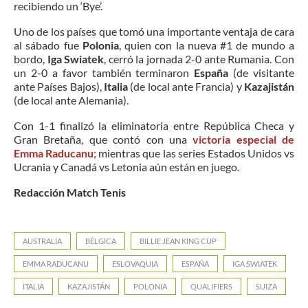
recibiendo un ‘Bye’.
Uno de los países que tomó una importante ventaja de cara
al sábado fue
Polonia
, quien con la nueva #1 de mundo a
bordo,
Iga Swiatek
, cerró la jornada 2-0 ante Rumania. Con
un 2-0 a favor también terminaron
España
(de visitante
ante Países Bajos),
Italia
(de local ante Francia) y
Kazajistán
(de local ante Alemania).
Con 1-1 finalizó la eliminatoria entre República Checa y
Gran Bretaña, que contó con una
victoria especial de
Emma Raducanu
; mientras que las series Estados Unidos vs
Ucrania y Canadá vs Letonia aún están en juego.
Redacción Match Tenis
AUSTRALIA
BÉLGICA
BILLIE JEAN KING CUP
EMMA RADUCANU
ESLOVAQUIA
ESPAÑA
IGA SWIATEK
ITALIA
KAZAJISTÁN
POLONIA
QUALIFIERS
SUIZA