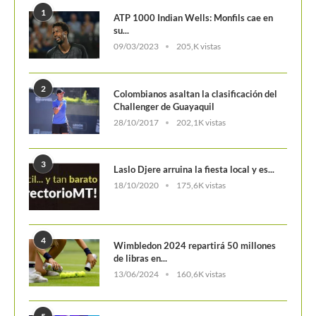
1
ATP 1000 Indian Wells: Monfils cae en
su...
09/03/2023
205,K vistas
2
Colombianos asaltan la clasificación del
Challenger de Guayaquil
28/10/2017
202,1K vistas
3
Laslo Djere arruina la fiesta local y es...
18/10/2020
175,6K vistas
4
Wimbledon 2024 repartirá 50 millones
de libras en...
13/06/2024
160,6K vistas