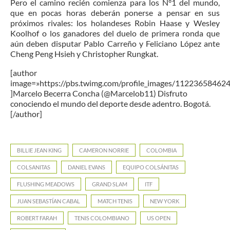
Pero el camino recién comienza para los N°1 del mundo,
que en pocas horas deberán ponerse a pensar en sus
próximos rivales: los holandeses Robin Haase y Wesley
Koolhof o los ganadores del duelo de primera ronda que
aún deben disputar Pablo Carreño y Feliciano López ante
Cheng Peng Hsieh y Christopher Rungkat.
[author
image=»https://pbs.twimg.com/profile_images/1122365846
]Marcelo Becerra Concha (@Marcelob11) Disfruto
conociendo el mundo del deporte desde adentro. Bogotá.
[/author]
BILLIE JEAN KING
CAMERON NORRIE
COLOMBIA
COLSANITAS
DANIEL EVANS
EQUIPO COLSÁNITAS
FLUSHING MEADOWS
GRAND SLAM
ITF
JUAN SEBASTÍAN CABAL
MATCH TENIS
NEW YORK
ROBERT FARAH
TENIS COLOMBIANO
US OPEN