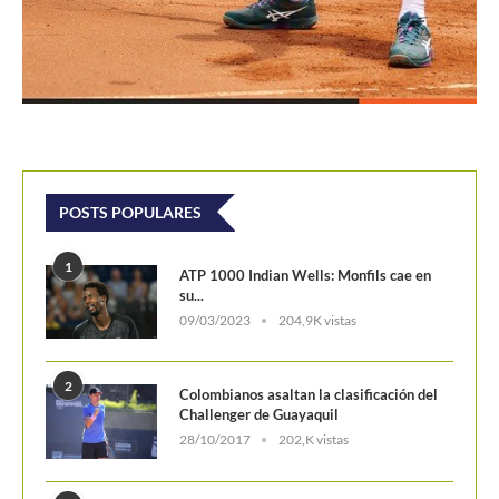
POSTS POPULARES
1
ATP 1000 Indian Wells: Monfils cae en
su...
09/03/2023
204,9K vistas
2
Colombianos asaltan la clasificación del
Challenger de Guayaquil
28/10/2017
202,K vistas