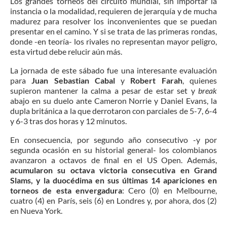
Los grandes torneos del circuito mundial, sin importar la
instancia o la modalidad, requieren de jerarquía y de mucha
madurez para resolver los inconvenientes que se puedan
presentar en el camino. Y si se trata de las primeras rondas,
donde -en teoría- los rivales no representan mayor peligro,
esta virtud debe relucir aún más.
La jornada de este sábado fue una interesante evaluación
para
Juan Sebastian Cabal
y
Robert Farah
, quienes
supieron mantener la calma a pesar de estar set y
break
abajo en su duelo ante Cameron Norrie y Daniel Evans, la
dupla británica a la que derrotaron con parciales de 5-7, 6-4
y 6-3 tras dos horas y 12 minutos.
En consecuencia, por segundo año consecutivo -y por
segunda ocasión en su historial general- los colombianos
avanzaron a octavos de final en el US Open. Además,
acumularon su octava victoria consecutiva en Grand
Slams, y la duocédima en sus últimas 14 apariciones en
torneos de esta envergadura
: Cero (0) en Melbourne,
cuatro (4) en París, seis (6) en Londres y, por ahora, dos (2)
en Nueva York.