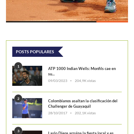
POSTS POPULARES
1
ATP 1000 Indian Wells: Monfils cae en
su...
09/03/2023
204,9K vistas
2
Colombianos asaltan la clasificación del
Challenger de Guayaquil
28/10/2017
202,1K vistas
3
Laslo Djere arruina la fiesta local y es...