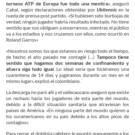
torneos ATP de Europa fue todo una mentira
«, aseguró
Cabal, según declaraciones obtenidas por
Ubitennis
en la
rueda de prensa post partido. «Si hubiesen sido burbujas de
verdad, ningún jugador habría resultado infectado. No tiene
sentido que nos obliguen a encerrarnos, mientras el público
va a los estadios y nos cruzamos con ellos, como ocurrió en
Roland Garros»
«Nosotros somos los que estamos en riesgo todo el tiempo,
de hecho el año pasado me contagié (…)
Tampoco tiene
sentido que hagamos dos semanas de confinamiento y
afuera siga todo igual
. Lo ideal sería que hiciéramos una
cuarentena de 14 días y jugáramos durante un mes en el
mismo lugar», explicó el colombiano.
La descarga no paró allí y el vallecaucano aseguró que existe
un rechazo hacia los jugadores de esta parte del mundo,
debido a la difícil situación sanitaria que atraviesan los
países de América. «En ninguna parte del mundo quieren a
los suramericanos en su país debido a los altos picos de
contagios».
Para cerrar, el doblista cafetero le apuntó nuevamente a los