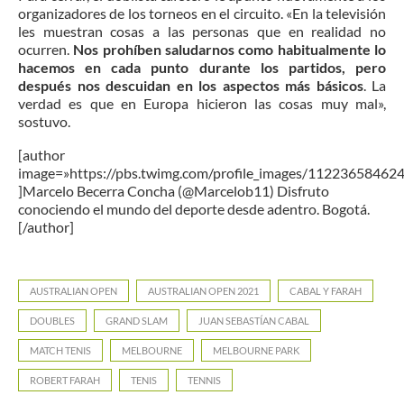
organizadores de los torneos en el circuito. «En la televisión
les muestran cosas a las personas que en realidad no
ocurren.
Nos prohíben saludarnos como habitualmente lo
hacemos en cada punto durante los partidos, pero
después nos descuidan en los aspectos más básicos
. La
verdad es que en Europa hicieron las cosas muy mal»,
sostuvo.
[author
image=»https://pbs.twimg.com/profile_images/1122365846
]Marcelo Becerra Concha (@Marcelob11) Disfruto
conociendo el mundo del deporte desde adentro. Bogotá.
[/author]
AUSTRALIAN OPEN
AUSTRALIAN OPEN 2021
CABAL Y FARAH
DOUBLES
GRAND SLAM
JUAN SEBASTÍAN CABAL
MATCH TENIS
MELBOURNE
MELBOURNE PARK
ROBERT FARAH
TENIS
TENNIS