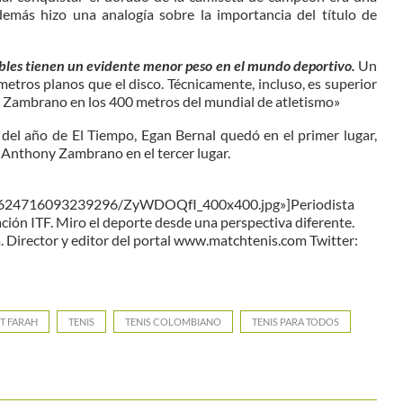
además hizo una analogía sobre la importancia del título de
obles tienen un evidente menor peso en el mundo deportivo.
Un
etros planos que el disco. Técnicamente, incluso, es superior
ny Zambrano en los 400 metros del mundial de atletismo»
 del año de El Tiempo, Egan Bernal quedó en el primer lugar,
 Anthony Zambrano en el tercer lugar.
064624716093239296/ZyWDOQfI_400x400.jpg»]Periodista
ción ITF. Miro el deporte desde una perspectiva diferente.
ta. Director y editor del portal www.matchtenis.com Twitter:
T FARAH
TENIS
TENIS COLOMBIANO
TENIS PARA TODOS