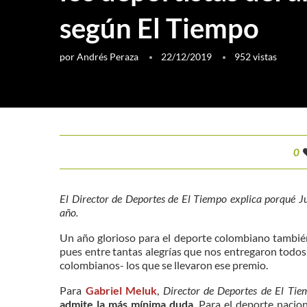
según El Tiempo
por
Andrés Peraza
22/12/2019
952
vistas
0
El Director de Deportes de El Tiempo explica porqué Ju
año.
Un año glorioso para el deporte colombiano también
pues entre tantas alegrías que nos entregaron todos
colombianos- los que se llevaron ese premio.
Para
G
abriel Meluk
,
Director de Deportes de El Ti
admite la más mínima duda
. Para el deporte naci