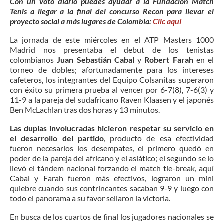
Con un voto diario puedes ayudar a la Fundación Match
Tenis a llegar a la final del concurso Recon para llevar el
proyecto social a más lugares de Colombia:
Clic aquí
La jornada de este miércoles en el ATP Masters 1000
Madrid nos presentaba el debut de los tenistas
colombianos
Juan Sebastián Cabal
y
Robert Farah
en el
torneo de dobles; afortunadamente para los intereses
cafeteros, los integrantes del Equipo Colsanitas superaron
con éxito su primera prueba al vencer por 6-7(8), 7-6(3) y
11-9 a la pareja del sudafricano Raven Klaasen y el japonés
Ben McLachlan tras dos horas y 13 minutos.
Las duplas involucradas hicieron respetar su servicio en
el desarrollo del partido
, producto de esa efectividad
fueron necesarios los desempates, el primero quedó en
poder de la pareja del africano y el asiático; el segundo se lo
llevó el tándem nacional forzando el match tie-break, aquí
Cabal y Farah fueron más efectivos, lograron un mini
quiebre cuando sus contrincantes sacaban 9-9 y luego con
todo el panorama a su favor sellaron la victoria.
En busca de los cuartos de final los jugadores nacionales se