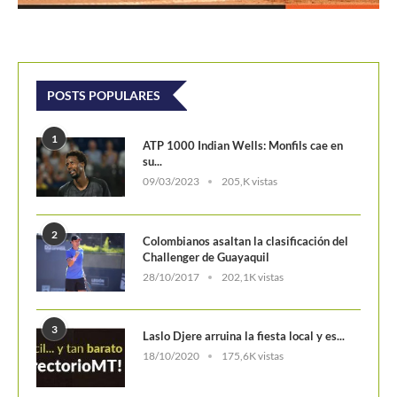
POSTS POPULARES
1
ATP 1000 Indian Wells: Monfils cae en
su...
09/03/2023
205,K vistas
2
Colombianos asaltan la clasificación del
Challenger de Guayaquil
28/10/2017
202,1K vistas
3
Laslo Djere arruina la fiesta local y es...
18/10/2020
175,6K vistas