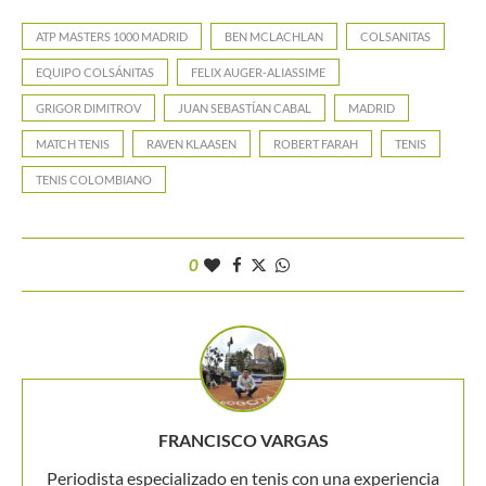
ATP MASTERS 1000 MADRID
BEN MCLACHLAN
COLSANITAS
EQUIPO COLSÁNITAS
FELIX AUGER-ALIASSIME
GRIGOR DIMITROV
JUAN SEBASTÍAN CABAL
MADRID
MATCH TENIS
RAVEN KLAASEN
ROBERT FARAH
TENIS
TENIS COLOMBIANO
0
FRANCISCO VARGAS
Periodista especializado en tenis con una experiencia