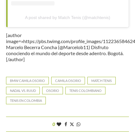
A post shared by Match Tenis (@matchtenis)
[author
image=»https://pbs.twimg.com/profile_images/1122365846
Marcelo Becerra Concha (@Marcelob11) Disfruto
conociendo el mundo del deporte desde adentro. Bogotá.
[/author]
BMW CAMILA OSORIO
CAMILA OSORIO
MATCH TENIS
NADAL VS. RUUD
OSORIO
TENIS COLOMBIANO
TENIS EN COLOMBIA
0