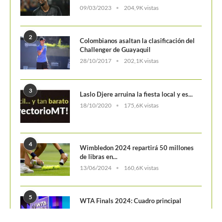
09/03/2023
204,9K vistas
2
Colombianos asaltan la clasificación del
Challenger de Guayaquil
28/10/2017
202,1K vistas
3
Laslo Djere arruina la fiesta local y es...
18/10/2020
175,6K vistas
4
Wimbledon 2024 repartirá 50 millones
de libras en...
13/06/2024
160,6K vistas
5
WTA Finals 2024: Cuadro principal
29/10/2024
156,7K vistas