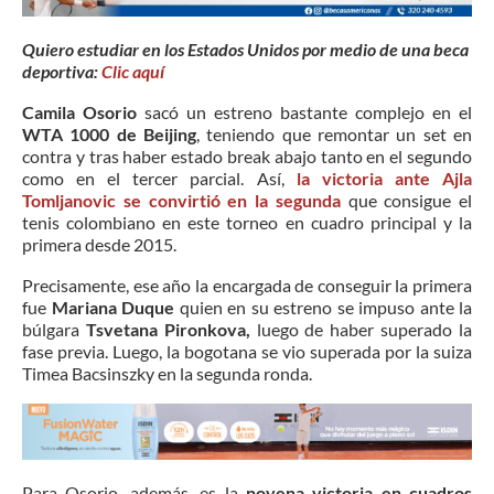
Quiero estudiar en los Estados Unidos por medio de una beca
deportiva:
Clic aquí
Camila Osorio
sacó un estreno bastante complejo en el
WTA 1000 de Beijing
, teniendo que remontar un set en
contra y tras haber estado break abajo tanto en el segundo
como en el tercer parcial. Así,
la victoria ante Ajla
Tomljanovic se convirtió en la segunda
que consigue el
tenis colombiano en este torneo en cuadro principal y la
primera desde 2015.
Precisamente, ese año la encargada de conseguir la primera
fue
Mariana Duque
quien en su estreno se impuso ante la
búlgara
Tsvetana Pironkova,
luego de haber superado la
fase previa. Luego, la bogotana se vio superada por la suiza
Timea Bacsinszky en la segunda ronda.
Para Osorio, además, es la
novena victoria en cuadros