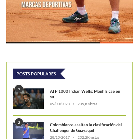
POSTS POPULARES
1
ATP 1000 Indian Wells: Monfils cae en
su...
09/03/2023
205,K vistas
2
Colombianos asaltan la clasificación del
Challenger de Guayaquil
28/10/2017
202,2K vistas