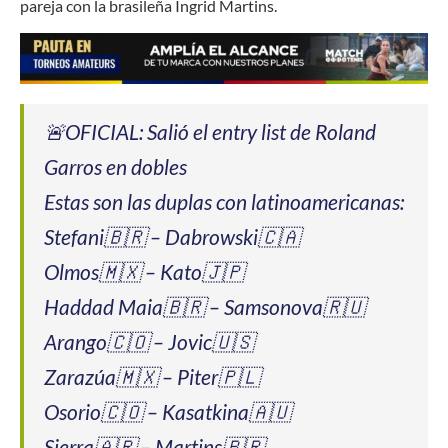
pareja con la brasileña Ingrid Martins.
🚨OFICIAL: Salió el entry list de Roland
Garros en dobles
Estas son las duplas con latinoamericanas:
Stefani🇧🇷 – Dabrowski🇨🇦
Olmos🇲🇽 – Kato🇯🇵
Haddad Maia🇧🇷 – Samsonova🇷🇺
Arango🇨🇴 – Jovic🇺🇸
Zarazúa🇲🇽 – Piter🇵🇱
Osorio🇨🇴 – Kasatkina🇦🇺
Sierra🇦🇷 – Martins🇧🇷