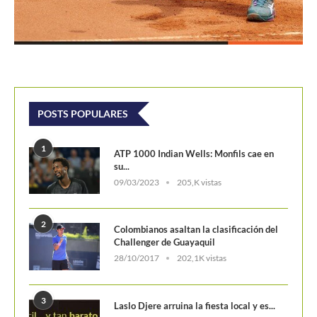
POSTS POPULARES
1
ATP 1000 Indian Wells: Monfils cae en
su...
09/03/2023
205,K vistas
2
Colombianos asaltan la clasificación del
Challenger de Guayaquil
28/10/2017
202,1K vistas
3
Laslo Djere arruina la fiesta local y es...