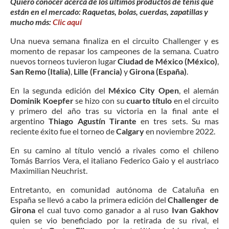
Quiero conocer acerca de los últimos productos de tenis que
están en el mercado: Raquetas, bolas, cuerdas, zapatillas y
mucho más:
Clic aquí
Una nueva semana finaliza en el circuito Challenger y es
momento de repasar los campeones de la semana. Cuatro
nuevos torneos tuvieron lugar
Ciudad de México (México)
,
San Remo (Italia)
,
Lille (Francia)
y
Girona (España)
.
En la segunda edición del
México City Open
, el alemán
Dominik Koepfer
se hizo con su
cuarto título
en el circuito
y primero del año tras su victoria en la final ante el
argentino
Thiago Agustín Tirante
en tres sets. Su mas
reciente éxito fue el torneo de
Calgary
en noviembre 2022.
En su camino al título venció a rivales como el chileno
Tomás Barrios Vera, el italiano Federico Gaio y el austriaco
Maximilian Neuchrist.
Entretanto, en comunidad autónoma de Cataluña en
España se llevó a cabo la primera edición del
Challenger de
Girona
el cual tuvo como ganador a al ruso
Ivan Gakhov
quien se vio beneficiado por la retirada de su rival, el