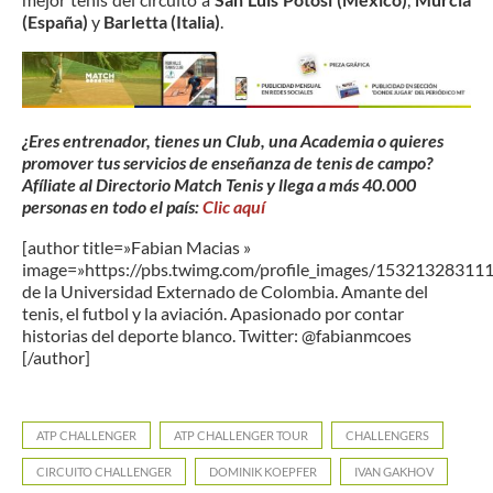
(España)
y
Barletta (Italia)
.
¿Eres entrenador, tienes un Club, una Academia o quieres
promover tus servicios de enseñanza de tenis de campo?
Afíliate al Directorio Match Tenis y llega a más 40.000
personas en todo el país:
Clic aquí
[author title=»Fabian Macias »
image=»https://pbs.twimg.com/profile_images/15321328311
de la Universidad Externado de Colombia. Amante del
tenis, el futbol y la aviación. Apasionado por contar
historias del deporte blanco. Twitter: @fabianmcoes
[/author]
ATP CHALLENGER
ATP CHALLENGER TOUR
CHALLENGERS
CIRCUITO CHALLENGER
DOMINIK KOEPFER
IVAN GAKHOV