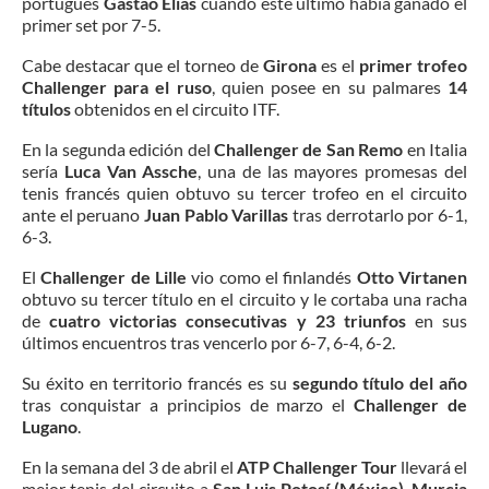
portugués
Gastao Elias
cuando este último había ganado el
primer set por 7-5.
Cabe destacar que el torneo de
Girona
es el
primer trofeo
Challenger para el ruso
, quien posee en su palmares
14
títulos
obtenidos en el circuito ITF.
En la segunda edición del
Challenger de San Remo
en Italia
sería
Luca Van Assche
, una de las mayores promesas del
tenis francés quien obtuvo su tercer trofeo en el circuito
ante el peruano
Juan Pablo Varillas
tras derrotarlo por 6-1,
6-3.
El
Challenger de Lille
vio como el finlandés
Otto Virtanen
obtuvo su tercer título en el circuito y le cortaba una racha
de
cuatro victorias consecutivas y 23 triunfos
en sus
últimos encuentros tras vencerlo por 6-7, 6-4, 6-2.
Su éxito en territorio francés es su
segundo título del año
tras conquistar a principios de marzo el
Challenger de
Lugano
.
En la semana del 3 de abril el
ATP Challenger Tour
llevará el
mejor tenis del circuito a
San Luis Potosí (México)
,
Murcia