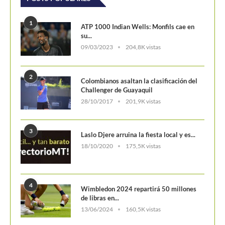
1
ATP 1000 Indian Wells: Monfils cae en
su...
09/03/2023
204,8K vistas
2
Colombianos asaltan la clasificación del
Challenger de Guayaquil
28/10/2017
201,9K vistas
3
Laslo Djere arruina la fiesta local y es...
18/10/2020
175,5K vistas
4
Wimbledon 2024 repartirá 50 millones
de libras en...
13/06/2024
160,5K vistas