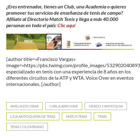
¿Eres entrenador, tienes un Club, una Academia o quieres
promover tus servicios de enseñanza de tenis de campo?
Afíliate al Directorio Match Tenis y llega a más 40.000
personas en todo el país:
Clic aquí
[author title=»Francisco Vargas»
image=»https://pbs.twimg.com/profile_images/53290204089
especializado en tenis con una experiencia de 8 años en los
diferentes circuitos de la ATP y WTA. Voice Over en eventos
internacionales. [/author]
AMELIA ESCOBAR
CARLA ARROYAVE
GRADO 5 ANTIOQUIA
LIGA ANTIOQUEÑA DE TENIS
MATCH TENIS
TENIS
TENIS COLOMBIANO