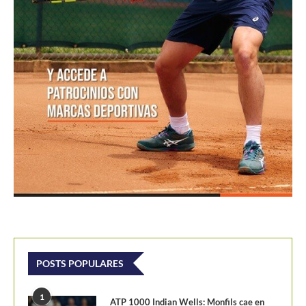
POSTS POPULARES
1
ATP 1000 Indian Wells: Monfils cae en
su...
09/03/2023
205,1K vistas
2
Colombianos asaltan la clasificación del
Challenger de Guayaquil
28/10/2017
202,2K vistas
3
Laslo Djere arruina la fiesta local y es...
18/10/2020
175,7K vistas