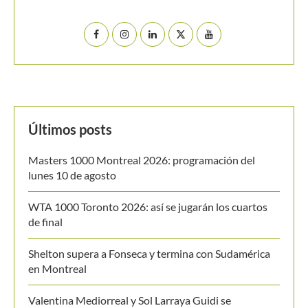
WTA 1000 Toronto 2026: así se jugarán los cuartos
de final
Shelton supera a Fonseca y termina con Sudamérica
en Montreal
Valentina Mediorreal y Sol Larraya Guidi se
proclaman campeonas de dobles en el ITF W35 de
Chacabuco
Nicolás Mejía jugará su cuarto Masters 1000: Estará
en Cincinnati