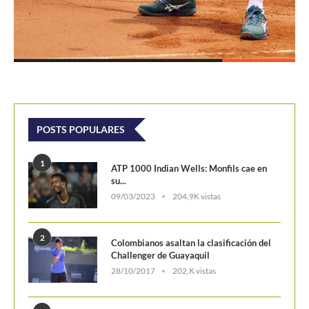
POSTS POPULARES
1
ATP 1000 Indian Wells: Monfils cae en
su...
09/03/2023
204,9K vistas
2
Colombianos asaltan la clasificación del
Challenger de Guayaquil
28/10/2017
202,K vistas
3
Laslo Djere arruina la fiesta local y es...