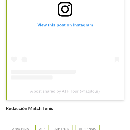
View this post on Instagram
A post shared by ATP Tour (@atptour)
Redacción Match Tenis
'LA BACHATA'
ATP
ATP TENIS
ATP TENNIS