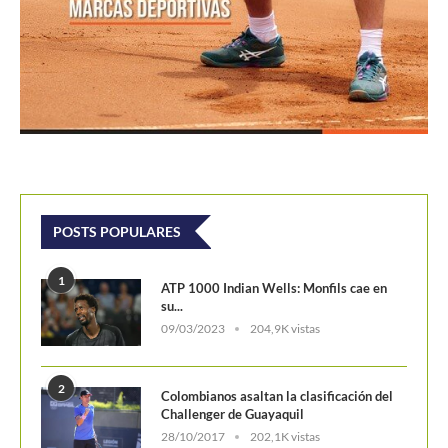
POSTS POPULARES
1
ATP 1000 Indian Wells: Monfils cae en
su...
09/03/2023
204,9K vistas
2
Colombianos asaltan la clasificación del
Challenger de Guayaquil
28/10/2017
202,1K vistas