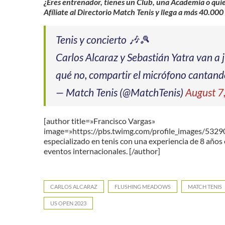
¿Eres entrenador, tienes un Club, una Academia o qui
Afíliate al Directorio Match Tenis y llega a más 40.000
Tenis y concierto 🎶🎾
Carlos Alcaraz y Sebastián Yatra van a 
qué no, compartir el micrófono canta
— Match Tenis (@MatchTenis)
August 7
[author title=»Francisco Vargas»
image=»https://pbs.twimg.com/profile_images/53
especializado en tenis con una experiencia de 8 años 
eventos internacionales. [/author]
CARLOS ALCARAZ
FLUSHING MEADOWS
MATCH TENIS
US OPEN 2023