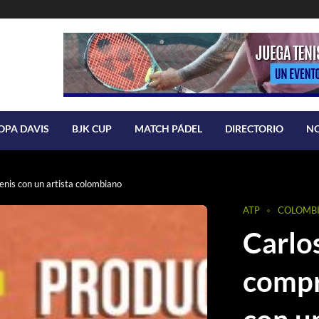
OPA DAVIS
BJK CUP
MATCH PÁDEL
DIRECTORIO
N
enis con un artista colombiano
ATP
COLOMB
Carlos
compr