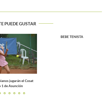
TE PUEDE GUSTAR
BE TENISTA
Muguruza se despide del US Open 2021
en medio de...