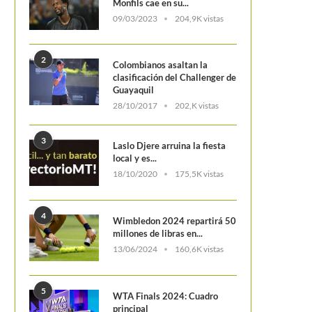
Monfils cae en su...
09/03/2023
204,9K vistas
2
Colombianos asaltan la
clasificación del Challenger de
Guayaquil
Una visita especial
28/10/2017
202,K vistas
3
Laslo Djere arruina la fiesta
local y es...
18/10/2020
175,5K vistas
4
Wimbledon 2024 repartirá 50
Nadal y una maldición que se
millones de libras en...
seis años...
13/06/2024
160,6K vistas
5
WTA Finals 2024: Cuadro
principal