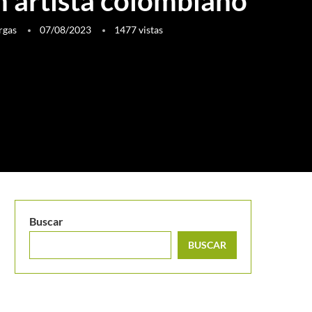
n artista colombiano
rgas
07/08/2023
1477
vistas
Buscar
BUSCAR