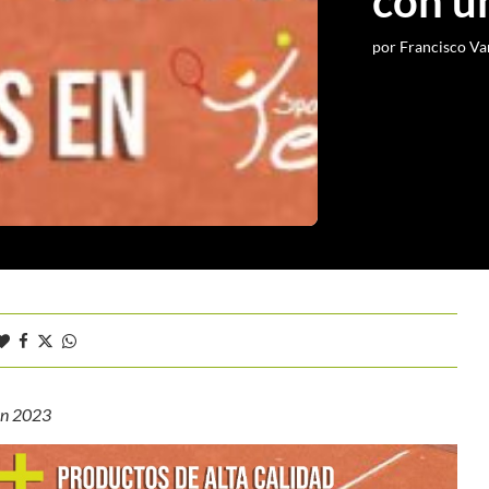
con u
por
Francisco Va
pen 2023