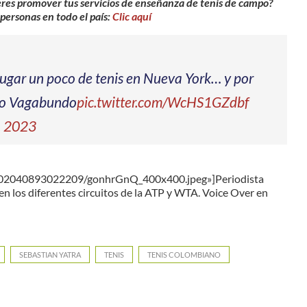
eres promover tus servicios de enseñanza de tenis de campo?
 personas en todo el país:
Clic aquí
jugar un poco de tenis en Nueva York… y por
ndo Vagabundo
pic.twitter.com/WcHS1GZdbf
, 2023
2902040893022209/gonhrGnQ_400x400.jpeg»]Periodista
en los diferentes circuitos de la ATP y WTA. Voice Over en
SEBASTIAN YATRA
TENIS
TENIS COLOMBIANO