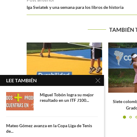
Iga Swiatek y una semana para los libros de historia
TAMBIÉN 
BE
LEE TAMBIÉN
Miguel Tobón logra su mejor
resultado en un ITF J100...
traslada a
Siete colombianos jugarán el Cosat
Grado 1 de Asunción
Mateo Gómez avanza en la Copa Liga de Tenis
de...