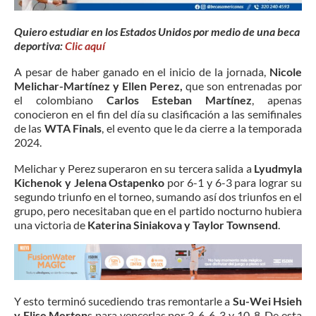
Quiero estudiar en los Estados Unidos por medio de una beca
deportiva:
Clic aquí
A pesar de haber ganado en el inicio de la jornada,
Nicole
Melichar-Martínez y Ellen Perez,
que son entrenadas por
el colombiano
Carlos Esteban Martínez
, apenas
conocieron en el fin del día su clasificación a las semifinales
de las
WTA Finals
, el evento que le da cierre a la temporada
2024.
Melichar y Perez superaron en su tercera salida a
Lyudmyla
Kichenok y Jelena Ostapenko
por 6-1 y 6-3 para lograr su
segundo triunfo en el torneo, sumando así dos triunfos en el
grupo, pero necesitaban que en el partido nocturno hubiera
una victoria de
Katerina Siniakova y Taylor Townsend
.
Y esto terminó sucediendo tras remontarle a
Su-Wei
Hsieh
y Elise Merten
s para vencerlas por 3-6, 6-3 y 10-8. De esta