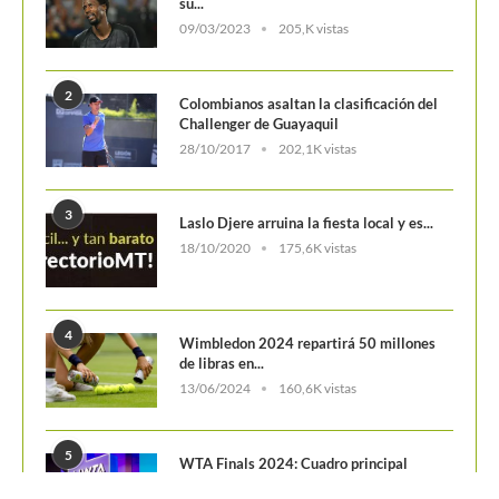
su...
09/03/2023
205,K vistas
2
Colombianos asaltan la clasificación del
Challenger de Guayaquil
28/10/2017
202,1K vistas
3
Laslo Djere arruina la fiesta local y es...
18/10/2020
175,6K vistas
4
Wimbledon 2024 repartirá 50 millones
de libras en...
13/06/2024
160,6K vistas
5
WTA Finals 2024: Cuadro principal
29/10/2024
156,7K vistas