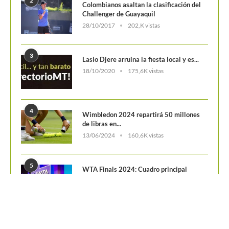
2
Colombianos asaltan la clasificación del
Challenger de Guayaquil
28/10/2017
202,K vistas
3
Laslo Djere arruina la fiesta local y es...
18/10/2020
175,6K vistas
4
Wimbledon 2024 repartirá 50 millones
de libras en...
13/06/2024
160,6K vistas
5
WTA Finals 2024: Cuadro principal
29/10/2024
156,7K vistas