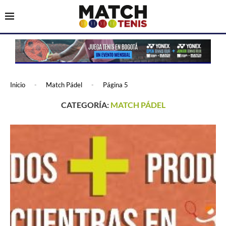
Inicio
-
Match Pádel
-
Página 5
CATEGORÍA:
MATCH PÁDEL