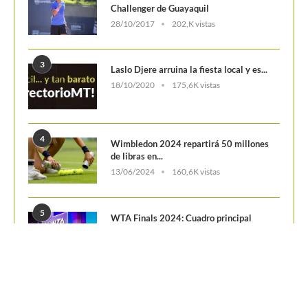
POSTS POPULARES
1
ATP 1000 Indian Wells: Monfils cae en
su...
09/03/2023
204,9K vistas
2
Colombianos asaltan la clasificación del
Challenger de Guayaquil
28/10/2017
202,K vistas
3
Laslo Djere arruina la fiesta local y es...
18/10/2020
175,6K vistas