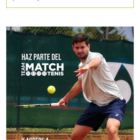
El Masters de Canadá y el hecho que no vivía desde
1996: Conozca de que se trata
Emanuela Lares y Alicia Londoño, colombianas
nacidas en Estados Unidos, ilusionan al tenis nacional
Ben Shelton, a por un hito no visto en Montreal desde
hace tres décadas
[Video] De Miñaur cedió ante Norrie pero se llevó el
punto de la jornada en Montreal