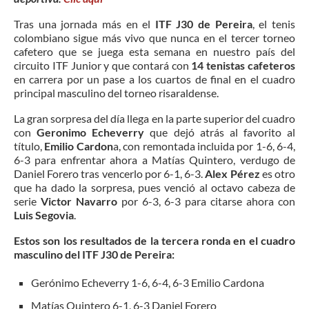
Tras una jornada más en el
ITF J30 de Pereira
, el tenis
colombiano sigue más vivo que nunca en el tercer torneo
cafetero que se juega esta semana en nuestro país del
circuito ITF Junior y que contará con
14 tenistas cafeteros
en carrera por un pase a los cuartos de final en el cuadro
principal masculino del torneo risaraldense.
La gran sorpresa del día llega en la parte superior del cuadro
con
Geronimo Echeverry
que dejó atrás al favorito al
título,
Emilio Cardon
a, con remontada incluida por 1-6, 6-4,
6-3 para enfrentar ahora a Matías Quintero, verdugo de
Daniel Forero tras vencerlo por 6-1, 6-3.
Alex Pérez
es otro
que ha dado la sorpresa, pues venció al octavo cabeza de
serie
Victor Navarro
por 6-3, 6-3 para citarse ahora con
Luis Segovia
.
Estos son los resultados de la tercera ronda en el cuadro
masculino del ITF J30 de Pereira:
Gerónimo Echeverry 1-6, 6-4, 6-3 Emilio Cardona
Matías Quintero 6-1, 6-3 Daniel Forero