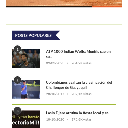
POSTS POPULARES
1
ATP 1000 Indian Wells: Monfils cae en
su...
09/03/2023
204,9K vistas
2
Colombianos asaltan la clasificación del
Challenger de Guayaquil
28/10/2017
202,1K vistas
3
Laslo Djere arruina la fiesta local y es...
18/10/2020
175,6K vistas