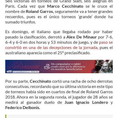
Seis victorias en torneos de Grand Slam, seis alegrías en
París. Cada vez que
Marco Cecchinato
se le cruce el
nombre de
Roland Garros,
seguramente va a tener grandes
recuerdos, pues es el único torneos ‘grande’ donde ha
sumado triunfos.
Es domingo, el italiano que llegaba rodado por haber
pasado la clasificación, derrotó a
Alex De Minaur
por 7-6,
6-4 y 6-0 en dos horas y 53 minutos de juego, y de
paso se
convirtió en una de las decepciones de la jornada
, pues el
australiano aparecía como el 25º preclasificado.
Por su parte,
Cecchinato
cortó una racha de ocho derrotas
consecutivas, recordando que su última victoria en este tipo
de torneos había sido en cuartos de final de Roland Garros
2018. Ahora en la segunda ronda, el jugador de 28 años se
medirá al ganador duelo de
Juan Ignacio Londero
y
Federico Delbonis.