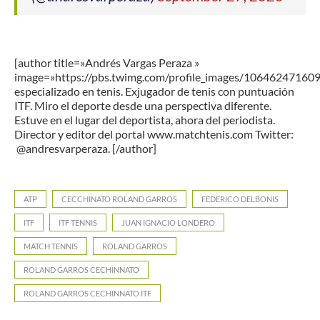
[author title=»Andrés Vargas Peraza »
image=»https://pbs.twimg.com/profile_images/1064624716
especializado en tenis. Exjugador de tenis con puntuación
ITF. Miro el deporte desde una perspectiva diferente.
Estuve en el lugar del deportista, ahora del periodista.
Director y editor del portal www.matchtenis.com Twitter:
@andresvarperaza. [/author]
ATP
CECCHINATO ROLAND GARROS
FEDERICO DELBONIS
ITF
ITF TENNIS
JUAN IGNACIO LONDERO
MATCH TENNIS
ROLAND GARROS
ROLAND GARROS CECHINNATO
ROLAND GARROS CECHINNATO ITF