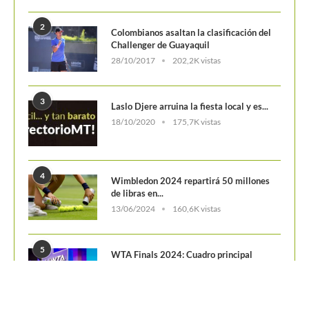
2
Colombianos asaltan la clasificación del
Challenger de Guayaquil
28/10/2017
202,2K vistas
3
Laslo Djere arruina la fiesta local y es...
18/10/2020
175,7K vistas
4
Wimbledon 2024 repartirá 50 millones
de libras en...
13/06/2024
160,6K vistas
5
WTA Finals 2024: Cuadro principal
29/10/2024
156,7K vistas