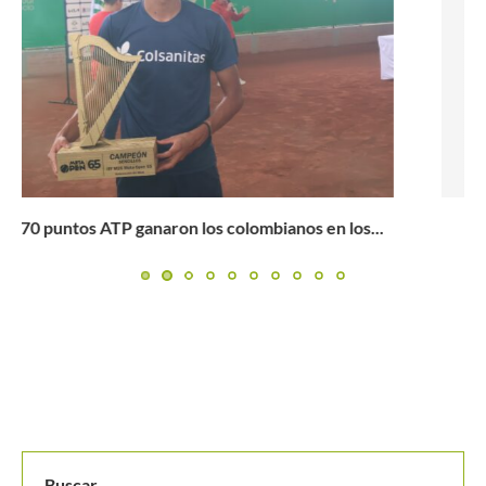
Samuel Linde extiende su racha de victorias al M15
Bucaramanga