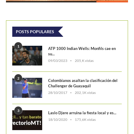
POSTS POPULARES
1
ATP 1000 Indian Wells: Monfils cae en
su...
09/03/2023
205,K vistas
2
Colombianos asaltan la clasificación del
Challenger de Guayaquil
28/10/2017
202,1K vistas
3
Laslo Djere arruina la fiesta local y es...
18/10/2020
175,6K vistas