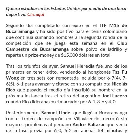
Quiero estudiar en los Estados Unidos por medio de una beca
deportiva:
Clic aquí
Segundo día completado con éxito en el
ITF M15 de
Bucaramanga
y ha sido positivo para el tenis colombiano
que continúa sumando nombres a la segunda ronda de la
competición que se juega esta semana en el
Club
Campestre de Bucaramanga
sobre polvo de ladrillo y
reparte un prize-money de $15.000 dólares en total.
Tras los triunfos de ayer,
Samuel Heredia
fue uno de los
primeros en tener éxito, venciendo al hongkonés
Tsz Fu
Wong
en tres sets con remontada incluida por 6-7(4), 7-
6(5), 6-1 para avanzar y citarse con su compatriota
Nicolás
Rico
que pasado el medio día inscribió su nombre en la
próxima instancia tras el retiro del argentino
Joel Lucero
cuando Rico lideraba en el marcador por 6-1, 3-6 y 4-0.
Posteriormente,
Samuel Linde
, que llegó a Bucaramanga
con el trofeo de campeón en Villavicencio, derrotó sin
mayores problemas al peruano
Andre Baltazar
que venía
de la fase previa por 6-0, 6-2 en apenas
54 minutos
y