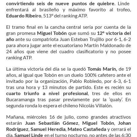
convirtiendo seis de nueve puntos de quiebre
. Linde
enfrentará al brasileño y máximo favorito al trofeo,
Eduardo Ribeiro
, 513° del ranking ATP.
El tramo final en la cancha central sería por cuenta de la
gran promesa
Miguel Tobón
que sumó su
12° victoria del
año
ante su compatriota Juan Esteban Trujillo por 6-1, 6-2
para ahora jugar ante el ecuatoriano Martín Maldonado de
24 años que viene del cuadro clasificatorio y no posee
ranking ATP.
La última victoria del día se la quedó
Tomás Marín,
de 19
años, al igual que Tobón en un duelo 100% cafetero ante el
invitado por la organización, Pablo Robledo, por 6-3, 6-1
tras una hora y 13 minutos de partido. Este es recién su
cuarto triunfo a nivel profesional
, tres de ellos en
Bucaramanga tras pasar previamente por la ‘qualy’. En
segunda ronda lo espera el chileno Nicolás Villalón.
Mañana, miércoles 16 de julio, como grandes atractivos
estarán
Juan Sebastián Gómez
,
Miguel Tobón
,
Johan
Rodríguez
,
Samuel Heredia
,
Mateo Castañeda
y cerrará el
día,
Samuel Linde
en el turno nocturno, no antes de las 6:30