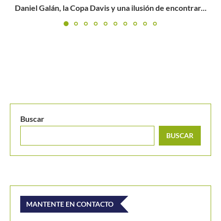
Nicolás Mejía y Andrés Urrea son campeones del torneo
de...
Buscar
BUSCAR
MANTENTE EN CONTACTO