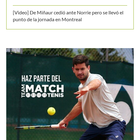
hace tres décadas
[Video] De Miñaur cedió ante Norrie pero se llevó el
punto de la jornada en Montreal