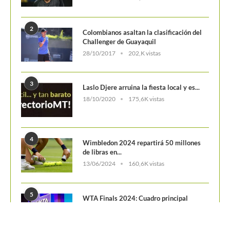
09/03/2023
204,9K vistas
2
Colombianos asaltan la clasificación del
Challenger de Guayaquil
28/10/2017
202,K vistas
3
Laslo Djere arruina la fiesta local y es...
18/10/2020
175,6K vistas
4
Wimbledon 2024 repartirá 50 millones
de libras en...
13/06/2024
160,6K vistas
5
WTA Finals 2024: Cuadro principal
29/10/2024
156,7K vistas