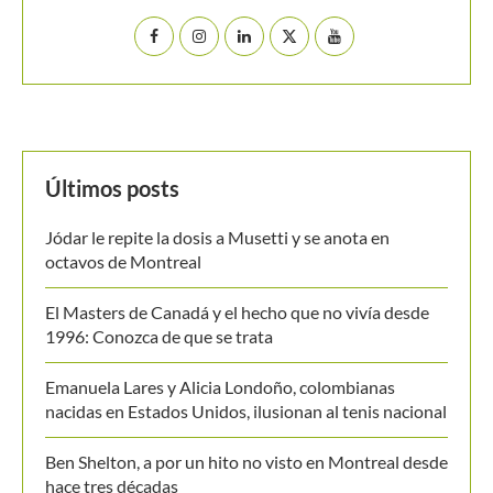
Últimos posts
Jódar le repite la dosis a Musetti y se anota en
octavos de Montreal
El Masters de Canadá y el hecho que no vivía desde
1996: Conozca de que se trata
Emanuela Lares y Alicia Londoño, colombianas
nacidas en Estados Unidos, ilusionan al tenis nacional
Ben Shelton, a por un hito no visto en Montreal desde