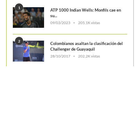
1
ATP 1000 Indian Wells: Monfils cae en
su...
09/03/2023
205,1K vistas
2
Colombianos asaltan la clasificación del
Challenger de Guayaquil
28/10/2017
202,2K vistas
3
Laslo Djere arruina la fiesta local y es...
18/10/2020
175,7K vistas
4
Wimbledon 2024 repartirá 50 millones
de libras en...
13/06/2024
160,6K vistas