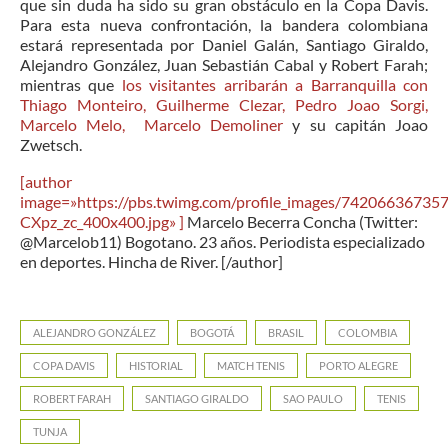
que sin duda ha sido su gran obstáculo en la Copa Davis.
Para esta nueva confrontación, la bandera colombiana
estará representada por Daniel Galán, Santiago Giraldo,
Alejandro González, Juan Sebastián Cabal y Robert Farah;
mientras que
los visitantes arribarán a Barranquilla con
Thiago Monteiro, Guilherme Clezar, Pedro Joao Sorgi,
Marcelo Melo, Marcelo Demoliner
y su capitán Joao
Zwetsch.
[author
image=»https://pbs.twimg.com/profile_images/74206636735
CXpz_zc_400x400.jpg» ]
Marcelo Becerra Concha (Twitter:
@Marcelob11) Bogotano. 23 años. Periodista especializado
en deportes. Hincha de River. [/author]
ALEJANDRO GONZÁLEZ
BOGOTÁ
BRASIL
COLOMBIA
COPA DAVIS
HISTORIAL
MATCH TENIS
PORTO ALEGRE
ROBERT FARAH
SANTIAGO GIRALDO
SAO PAULO
TENIS
TUNJA