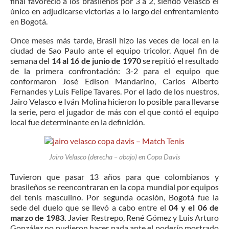
final favoreció a los brasileños por 3 a 2, siendo Velasco el
único en adjudicarse victorias a lo largo del enfrentamiento
en Bogotá.
Once meses más tarde, Brasil hizo las veces de local en la
ciudad de Sao Paulo ante el equipo tricolor. Aquel fin de
semana del
14 al 16 de junio de 1970
se repitió el resultado
de la primera confrontación: 3-2 para el equipo que
conformaron José Edison Mandarino, Carlos Alberto
Fernandes y Luis Felipe Tavares. Por el lado de los nuestros,
Jairo Velasco e Iván Molina hicieron lo posible para llevarse
la serie, pero el jugador de más con el que contó el equipo
local fue determinante en la definición.
Jairo Velasco (derecha – abajo) en Copa Davis
Tuvieron que pasar 13 años para que colombianos y
brasileños se reencontraran en la copa mundial por equipos
del tenis masculino. Por segunda ocasión, Bogotá fue la
sede del duelo que se llevó a cabo entre el
04 y el 06 de
marzo de 1983.
Javier Restrepo, René Gómez y Luis Arturo
González no pudieron hacer nada ante el poderío mostrado