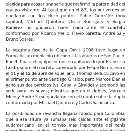
elegida para acoger una serie que reafirmó la paternidad del
equipo visitante. Al igual que en el 83′, los auriverdes se
quedaron con los cinco puntos: Pablo González (hoy
capitán), Michael Quintero, Oscar Rodríguez y Sergio
Ramírez no pudieron hacer nada ante el cuarteto
conformado por Ricardo Mello, Flavio Saretta, André Sa y
Bruno Soares.
La segunda fase de la Copa Davis 2008 tuvo lugar en
Sorocaba, un municipio ubicado a las afueras de Sao Paulo.
Fue 4-1 para el equipo entonces capitaneado por Francisco
Costa, sobre el cuarteto convocado por Felipe Berón, entre
el
11 y el 13 de abril
de aquel año. Thomaz Bellucci cayó en
el primer punto ante Santiago Giraldo, pero Marcos Daniel
ganó sus dos partidos (vs. Cabal y Giraldo) y acomodó las
serie para los suyos; mientras que en el dobles, Marcelo
Melo y Andre Sa se quedaron con el triunfo sobre la dupla
conformada por Michael Quintero y Carlos Salamanca.
La posibilidad de revancha llegaría rápido para Colombia,
que a esa altura ya sumaba seis caídas ante el gigante
sudamericano en el torneo más importante del tenis
masculino por equipos. Por primera vez, una ciudad distinta