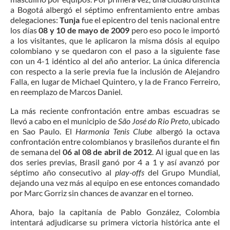
a Bogotá albergó el séptimo enfrentamiento entre ambas
delegaciones:
Tunja
fue el epicentro del tenis nacional entre
los días
08 y 10 de mayo de 2009
pero eso poco le importó
a los visitantes, que le aplicaron la misma dósis al equipo
colombiano y se quedaron con el paso a la siguiente fase
con un 4-1 idéntico al del año anterior. La única diferencia
con respecto a la serie previa fue la inclusión de Alejandro
Falla, en lugar de Michael Quintero, y la de Franco Ferreiro,
en reemplazo de Marcos Daniel.
La más reciente confrontación entre ambas escuadras se
llevó a cabo en el municipio de
São José do Rio Preto
, ubicado
en Sao Paulo. El
Harmonia Tenis Clube
albergó la octava
confrontación entre colombianos y brasileños durante el fin
de semana del
06 al 08 de abril de 2012
. Al igual que en las
dos series previas, Brasil ganó por 4 a 1 y así avanzó por
séptimo año consecutivo al
play-offs
del Grupo Mundial,
dejando una vez más al equipo en ese entonces comandado
por Marc Gorriz sin chances de avanzar en el torneo.
Ahora, bajo la capitanía de Pablo González, Colombia
intentará adjudicarse su primera victoria histórica ante el