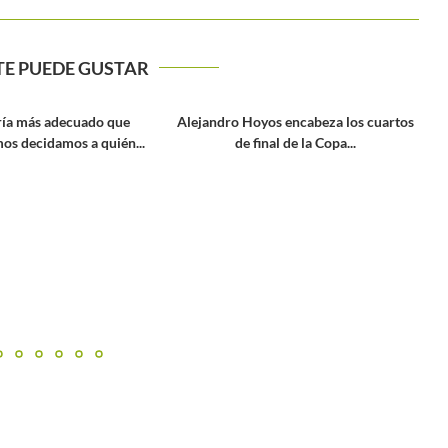
TE PUEDE GUSTAR
os encabeza los cuartos
nal de la Copa...
Colombia define su nómina para el
torneo de tenis de...