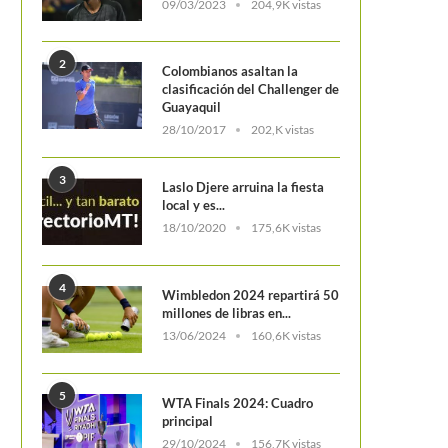
09/03/2023
204,9K vistas
2
Colombianos asaltan la
clasificación del Challenger de
Guayaquil
28/10/2017
202,K vistas
3
Laslo Djere arruina la fiesta
local y es...
18/10/2020
175,6K vistas
4
Wimbledon 2024 repartirá 50
Camila Osorio, la tenista colombiana
Camila Osorio y la fatídica es
millones de libras en...
con más victorias sobre campeonas...
que le dejó Ons...
13/06/2024
160,6K vistas
5
WTA Finals 2024: Cuadro
principal
29/10/2024
156,7K vistas