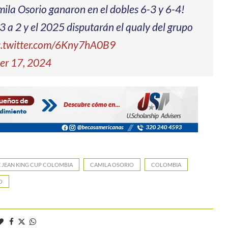
ila Osorio ganaron en el dobles 6-3 y 6-4!
 3 a 2 y el 2025 disputarán el qualy del grupo
c.twitter.com/6Kny7hA0B9
r 17, 2024
E JEAN KING CUP COLOMBIA
CAMILA OSORIO
COLOMBIA
O