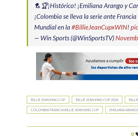
🏸🏆¡Histórico! ¡Emiliana Arango y Cam
¡Colombia se lleva la serie ante Francia
Mundial en la
#BillieJeanCupxWIN
!
pi
— Win Sports (@WinSportsTV)
Novembe
BILLIE JEAN KING CUP
BILLIE JEAN KING CUP 2024
BILLI
COLOMBIA FRANCIA BILLIE JEAN KING CUP
EMILIANA ARANG
0