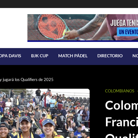
OPA DAVIS
BJK CUP
MATCH PÁDEL
DIRECTORIO
N
y jugará los Qualifiers de 2025
COLOMBIANOS
Colom
Franci