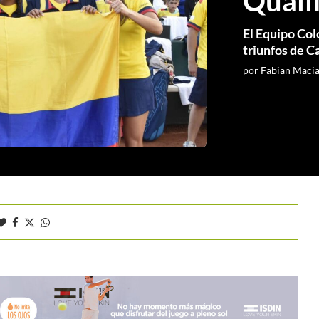
Quali
El Equipo Col
triunfos de C
por
Fabian Maci