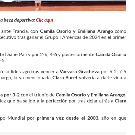
na beca deportiva:
Clic aquí
ante Francia, con
Camila Osorio y Emiliana Arango
como
secutivo tras ganar el Grupo I Américas de 2024 en el primer
e Diane Parry por 2-6, 4-6 y posteriormente
Camila Osorio
-5.
ó su liderazgo tras vencer a
Varvara Gracheva
por 6-2, 7-5
mbargo, la ya mencionada
Clara Burel
volvería a darle vida a
ia por 3-2
con el triunfo de
Camila Osorio y Emiliana Arango
,
z que ha salido a la perfección por tras dejar atrás a
Clara
po Mundial
por primera vez desde el 2003
, año en que