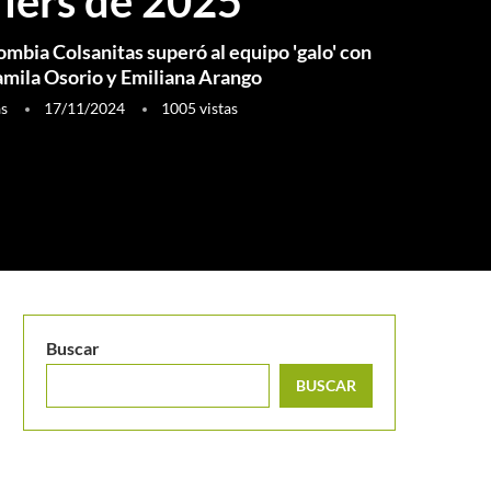
fiers de 2025
ombia Colsanitas superó al equipo 'galo' con
amila Osorio y Emiliana Arango
as
17/11/2024
1005
vistas
Buscar
BUSCAR