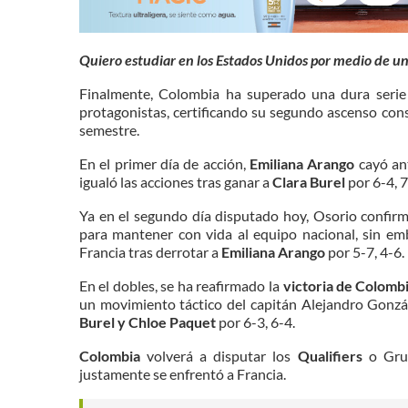
Quiero estudiar en los Estados Unidos por medio de u
Finalmente, Colombia ha superado una dura serie 
protagonistas, certificando su segundo ascenso con
semestre.
En el primer día de acción,
Emiliana Arango
cayó ant
igualó las acciones tras ganar a
Clara Burel
por 6-4, 7
Ya en el segundo día disputado hoy, Osorio confirm
para mantener con vida al equipo nacional, sin e
Francia tras derrotar a
Emiliana Arango
por 5-7, 4-6.
En el dobles, se ha reafirmado la
victoria de Colomb
un movimiento táctico del capitán Alejandro Gonzále
Burel y Chloe Paquet
por 6-3, 6-4.
Colombia
volverá a disputar los
Qualifiers
o Gru
justamente se enfrentó a Francia.