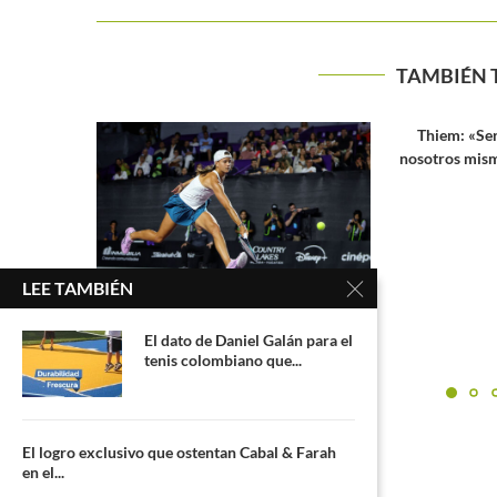
TAMBIÉN 
Thiem: «Sería más adecuado que
Alejandro Hoy
nosotros mismos decidamos a quién...
de fi
LEE TAMBIÉN
 tenista
El dato de Daniel Galán para el
nal de...
tenis colombiano que...
El logro exclusivo que ostentan Cabal & Farah
en el...