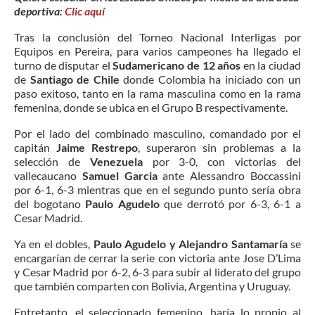
deportiva:
Clic aquí
Tras la conclusión del Torneo Nacional Interligas por
Equipos en Pereira, para varios campeones ha llegado el
turno de disputar el
Sudamericano de 12 años
en la ciudad
de
Santiago de Chile
donde Colombia ha iniciado con un
paso exitoso, tanto en la rama masculina como en la rama
femenina, donde se ubica en el Grupo B respectivamente.
Por el lado del combinado masculino, comandado por el
capitán
Jaime Restrepo
, superaron sin problemas a la
selección de
Venezuela
por 3-0, con victorias del
vallecaucano
Samuel Garcia
ante Alessandro Boccassini
por 6-1, 6-3 mientras que en el segundo punto sería obra
del bogotano
Paulo Agudelo
que derrotó por 6-3, 6-1 a
Cesar Madrid.
Ya en el dobles,
Paulo Agudelo y Alejandro Santamaría
se
encargarían de cerrar la serie con victoria ante Jose D’Lima
y Cesar Madrid por 6-2, 6-3 para subir al liderato del grupo
que también comparten con Bolivia, Argentina y Uruguay.
Entretanto, el seleccionado femenino, haría lo propio al