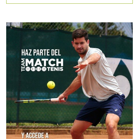
en el WTA de Toronto
Juan Sebastián Osorio y Salvador Price a los cuartos
de final del M25 Londrina
Zverev es sorprendido por Griekspoor y dice adiós al
ATP de Montreal
Equipo femenino de Colombia reclama su segunda
victoria en el Campeonato Suramericano Sub-16 de
Tenis