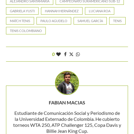
ALEJANDRO SANTAMARÍA
CAMPEONATO SURAMERICANO SUB-12
GABRIELA YUSTI
HANNAH HERNÁNDEZ
LUCIANA ROA
MATCH TENIS
PAULO AGUDELO
SAMUEL GARCÍA
TENIS
TENIS COLOMBIANO
0
FABIAN MACIAS
Estudiante de Comunicación Social y Periodismo de
la Universidad Externado de Colombia. He cubierto
torneos WTA 250, ATP Challenger 125, Copa Davis y
Billie Jean King Cup.