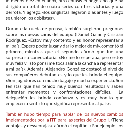
lo menos diez en el año», hizo énfasis el bogotano que ha
dirigido un total de cuatro series con tres victorias y una
derrota. Y agregó, «los singlistas llegaron días antes y luego
se unieron los doblistas».
Durante la rueda de prensa, también surgieron preguntas
sobre las nuevas caras del equipo (Daniel Galán y Cristián
Rodríguez. «Estoy muy contento y es honor representar a
mi país. Espero poder jugar y dar lo mejor de mi», comentó el
primero, mientras que el segundo afirmó que fue una
sorpresa su convocatoria. «No me lo esperaba, pero estoy
muy feliz y listo por si me toca salir a la cancha a representar
a mi país». Además, Alejandro González destacó el nivel de
sus compañeros debutantes y lo que les brinda el equipo.
«Son jugadores con mucho bagaje y mucha experiencia. Son
tenistas que han tenido muy buenos resultados y saben
enfrentar momentos y confrontaciones difíciles. La
delegación les brinda confianza y es muy bonito que
empiecen a sentir lo que significa representar al país»:
También hubo tiempo para hablar de los nuevos cambios
implementados por la ITF para las series del Grupo I.
«Tiene
ventajas y desventajas», afirmó el capitán. «Por ejemplo, los