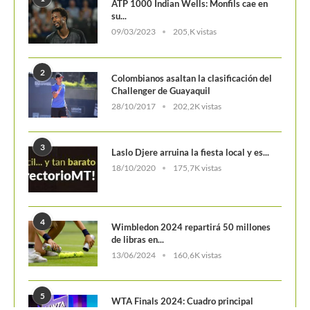
1
ATP 1000 Indian Wells: Monfils cae en
su...
09/03/2023
205,K vistas
2
Colombianos asaltan la clasificación del
Challenger de Guayaquil
28/10/2017
202,2K vistas
3
Laslo Djere arruina la fiesta local y es...
18/10/2020
175,7K vistas
4
Wimbledon 2024 repartirá 50 millones
de libras en...
13/06/2024
160,6K vistas