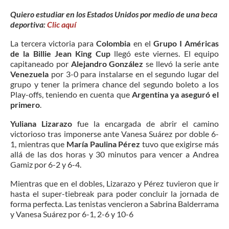
Quiero estudiar en los Estados Unidos por medio de una beca
deportiva:
Clic aquí
La tercera victoria para
Colombia
en el
Grupo I Américas
de la Billie Jean King Cup
llegó este viernes. El equipo
capitaneado por
Alejandro González
se llevó la serie ante
Venezuela
por 3-0 para instalarse en el segundo lugar del
grupo y tener la primera chance del segundo boleto a los
Play-offs, teniendo en cuenta que
Argentina ya aseguró el
primero
.
Yuliana Lizarazo
fue la encargada de abrir el camino
victorioso tras imponerse ante Vanesa Suárez por doble 6-
1, mientras que
María Paulina Pérez
tuvo que exigirse más
allá de las dos horas y 30 minutos para vencer a Andrea
Gamiz por 6-2 y 6-4.
Mientras que en el dobles, Lizarazo y Pérez tuvieron que ir
hasta el super-tiebreak para poder concluir la jornada de
forma perfecta. Las tenistas vencieron a Sabrina Balderrama
y Vanesa Suárez por 6-1, 2-6 y 10-6