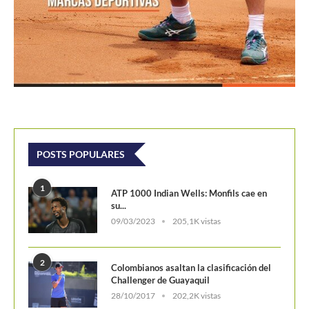
POSTS POPULARES
1
ATP 1000 Indian Wells: Monfils cae en
su...
09/03/2023
205,1K vistas
2
Colombianos asaltan la clasificación del
Challenger de Guayaquil
28/10/2017
202,2K vistas
3
Laslo Djere arruina la fiesta local y es...
18/10/2020
175,7K vistas