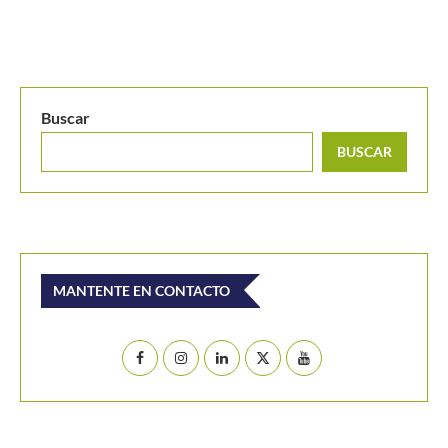
BUSCAR
MANTENTE EN CONTACTO
Últimos posts
Alexandrova le toma la medida a Sabalenka y la deja
fuera del WTA de Toronto