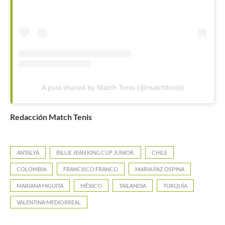
A post shared by Match Tenis (@matchtenis)
Redacción Match Tenis
ANTALYA
BILLIE JEAN KING CUP JUNIOR.
CHILE
COLOMBIA
FRANCISCO FRANCO
MARIA PAZ OSPINA
MARIANA HIGUITA
MÉXICO
TAILANDIA
TURQUÍA
VALENTINA MEDIORREAL