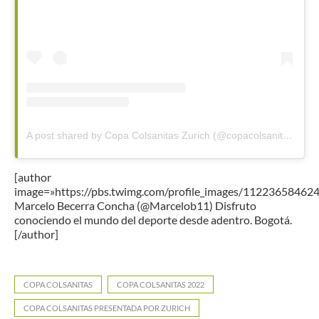
A post shared by Copa Colsanitas Zurich (@copacolsanitaszurich)
[author
image=»https://pbs.twimg.com/profile_images/1122365846
Marcelo Becerra Concha (@Marcelob11) Disfruto
conociendo el mundo del deporte desde adentro. Bogotá.
[/author]
COPA COLSANITAS
COPA COLSANITAS 2022
COPA COLSANITAS PRESENTADA POR ZURICH