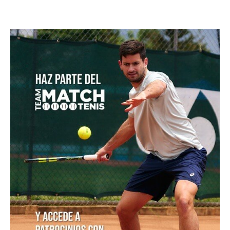
lunes 10 de agosto
WTA 1000 Toronto 2026: así se jugarán los cuartos
de final
Shelton supera a Fonseca y termina con Sudamérica
en Montreal
Valentina Mediorreal y Sol Larraya Guidi se
proclaman campeonas de dobles en el ITF W35 de
Chacabuco