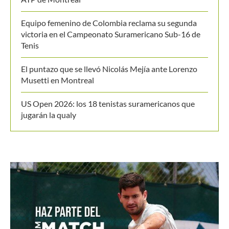
Últimos posts
Juan Sebastián Osorio y Salvador Price a los cuartos
de final del M25 Londrina
Zverev es sorprendido por Griekspoor y dice adiós al
ATP de Montreal
Equipo femenino de Colombia reclama su segunda
victoria en el Campeonato Suramericano Sub-16 de
Tenis
El puntazo que se llevó Nicolás Mejía ante Lorenzo
Musetti en Montreal
US Open 2026: los 18 tenistas suramericanos que