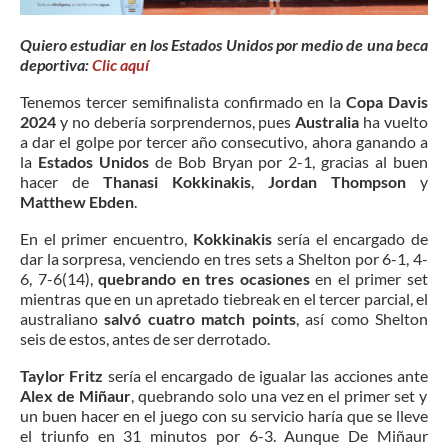
Quiero estudiar en los Estados Unidos por medio de una beca
deportiva:
Clic aquí
Tenemos tercer semifinalista confirmado en la
Copa Davis
2024
y no debería sorprendernos, pues
Australia
ha vuelto
a dar el golpe por tercer año consecutivo, ahora ganando a
la
Estados Unidos
de Bob Bryan por 2-1, gracias al buen
hacer de
Thanasi Kokkinakis
,
Jordan Thompson
y
Matthew Ebden
.
En el primer encuentro,
Kokkinakis
sería el encargado de
dar la sorpresa, venciendo en tres sets a Shelton por 6-1, 4-
6, 7-6(14),
quebrando en tres ocasiones
en el primer set
mientras que en un apretado tiebreak en el tercer parcial, el
australiano
salvó cuatro match points
, así como Shelton
seis de estos, antes de ser derrotado.
Taylor Fritz
sería el encargado de igualar las acciones ante
Alex de Miñaur
, quebrando solo una vez en el primer set y
un buen hacer en el juego con su servicio haría que se lleve
el triunfo en 31 minutos por 6-3. Aunque De Miñaur