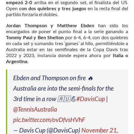
empezó 2-0
arriba en el segundo set, el finalista del US
Open
con dos quiebres y tres juegos
en la recta final del
partido forzaría el dobles.
Jordan Thompson y Matthew Ebden
han sido los
encargados de poner el punto final a la serie ganando a
Tommy Paul y Ben Shelton
por 6-4, 6-4, con dos quiebres
en cada set y sumando tres ‘games’ al hilo, permitiéndole a
Australia estar en las semifinales de la Copa Davis tras
2022 y 2023, instancia donde espera ahora por
Italia o
Argentina
.
Ebden and Thompson on fire 🔥
Australia are into the semi-finals for the
3rd time in a row 🇦🇺💪
#DavisCup
|
@TennisAustralia
pic.twitter.com/ovDfvsHVhF
— Davis Cup (@DavisCup)
November 21,