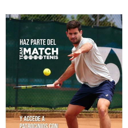
Masters 1000 Montreal 2026: programación del
domingo 9 de agosto
Colombia es campeona del Suramericano Sub-16
femenino después de nueve años
Luciana Roa conquista con tan solo 13 años su primer
título en el Circuito Mundial Junior
Equipo masculino de Colombia logró su mejor
resultado en el Campeonato Mundial Sub-14 de Tenis